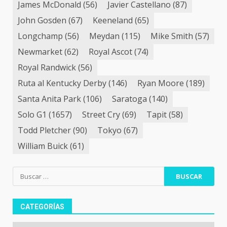
James McDonald
(56)
Javier Castellano
(87)
John Gosden
(67)
Keeneland
(65)
Longchamp
(56)
Meydan
(115)
Mike Smith
(57)
Newmarket
(62)
Royal Ascot
(74)
Royal Randwick
(56)
Ruta al Kentucky Derby
(146)
Ryan Moore
(189)
Santa Anita Park
(106)
Saratoga
(140)
Solo G1
(1657)
Street Cry
(69)
Tapit
(58)
Todd Pletcher
(90)
Tokyo
(67)
William Buick
(61)
Buscar:
CATEGORÍAS