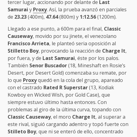
tercer lugar, accionando por delante de
Last
Samurai
y
Proxy
. Así, la prueba avanzó en parciales
de
23.23
(400m),
47.64
(800m) y
1:12.56
(1200m).
Llegado a ese punto, a 600m para el final,
Classic
Causeway
, movido por su jinete, el venezolano
Francisco Arrieta
, le planteó seria oposición al
Stilletto Boy
, provocando la reacción de
Charge It
,
por fuera, y de
Last Samurai
, éste por los palos.
También
Senor Buscador
(18, Mineshaft en Rosie’s
Desert, por Desert Gold) comenzaba su remate, por
lo que
Proxy
quedó en la cola del grupo, apareado
con el castrado
Rated R Superstar
(13, Kodiak
Kowboy en Wicked Wish, por Gold Case), que
siempre estuvo último hasta entonces. Con
problemas al giro de la última curva, topando con
Classic Causeway
, el moro
Charge It
, al superar a
este rival, siguió cargando adentro y topó fuerte con
Stilleto Boy
, que ni se enteró de ello, concentrado