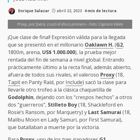
Enrique Salazar
abril 22, 2023
4 min de lectura
Proxy, por fuera, cruzó el disco primero - Foto: Captura Video
¡Que clase de final! Expresión válida para la llegada
que se presentó en el millonario
Oaklawn H.
(
G2
,
1800m, arena,
US$ 1.000.000
), la prueba mejor
rentada del fin de semana a nivel global. Entrando
prácticamente último a la recta final, además abierto,
afuera de todos sus rivales, el valeroso
Proxy
(18,
Tapit
en Panty Raid, por
Include
) sacó la clase para
llevarle otro trofeo a la clásica chaquetilla de
Godolphin
, dejando con los “crespos hechos” a otros
dos “guerreros”,
Stilleto Boy
(18, Shackleford en
Rosie’s Ransom, por Marquetry) y
Last Samurai
(18,
Malibu Moon en Lady Samuri, por First Samurai),
que batallaban a muerte por la victoria.
Para
Proxy
, uno de los tres ganadores
G1