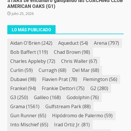
STARS se encumbró galopando las COACHING CLUB
AMERICAN OAKS (G1)
julio 25, 2026
LO MÁS PUBLICADO
Aidan O'Brien
(242)
Aqueduct
(54)
Arena
(797)
Bob Baffert
(119)
Chad Brown
(98)
Charles Appleby
(72)
Chris Waller
(67)
Curlin
(59)
Curragh
(68)
Del Mar
(68)
Dubawi
(98)
Flavien Prat
(78)
Flemington
(56)
Frankel
(94)
Frankie Dettori
(75)
G2
(280)
G3
(250)
Galileo
(168)
Godolphin
(76)
Grama
(1561)
Gulfstream Park
(88)
Gun Runner
(65)
Hipódromo de Palermo
(59)
Into Mischief
(65)
Irad Ortiz Jr.
(81)