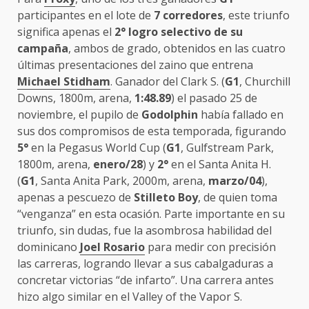
participantes en el lote de
7 corredores
, este triunfo
significa apenas el
2° logro selectivo de su
campaña
, ambos de grado, obtenidos en las cuatro
últimas presentaciones del zaino que entrena
Michael Stidham
. Ganador del Clark S. (
G1
, Churchill
Downs, 1800m, arena,
1:48.89
) el pasado 25 de
noviembre, el pupilo de
Godolphin
había fallado en
sus dos compromisos de esta temporada, figurando
5°
en la Pegasus World Cup (
G1
, Gulfstream Park,
1800m, arena,
enero/28
) y
2°
en el Santa Anita H.
(
G1
, Santa Anita Park, 2000m, arena,
marzo/04
),
apenas a pescuezo de
Stilleto Boy
, de quien toma
“venganza” en esta ocasión. Parte importante en su
triunfo, sin dudas, fue la asombrosa habilidad del
dominicano
Joel Rosario
para medir con precisión
las carreras, logrando llevar a sus cabalgaduras a
concretar victorias “de infarto”. Una carrera antes
hizo algo similar en el Valley of the Vapor S.