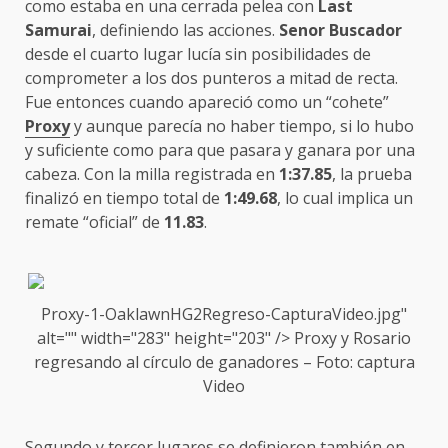
como estaba en una cerrada pelea con
Last
Samurai
, definiendo las acciones.
Senor Buscador
desde el cuarto lugar lucía sin posibilidades de
comprometer a los dos punteros a mitad de recta.
Fue entonces cuando apareció como un “cohete”
Proxy
y aunque parecía no haber tiempo, si lo hubo
y suficiente como para que pasara y ganara por una
cabeza. Con la milla registrada en
1:37.85
, la prueba
finalizó en tiempo total de
1:49.68
, lo cual implica un
remate “oficial” de
11.83
.
Proxy-1-OaklawnH
G2
Regreso-CapturaVideo.jpg"
alt="" width="283" height="203" />
Proxy
y Rosario
regresando al círculo de ganadores – Foto: captura
Video
Segundo y tercer lugares se definieron también en