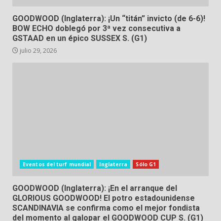
GOODWOOD (Inglaterra): ¡Un “titán” invicto (de 6-6)!
BOW ECHO doblegó por 3ª vez consecutiva a
GSTAAD en un épico SUSSEX S. (G1)
julio 29, 2026
Eventos del turf mundial
Inglaterra
Sólo G1
GOODWOOD (Inglaterra): ¡En el arranque del
GLORIOUS GOODWOOD! El potro estadounidense
SCANDINAVIA se confirma como el mejor fondista
del momento al galopar el GOODWOOD CUP S. (G1)