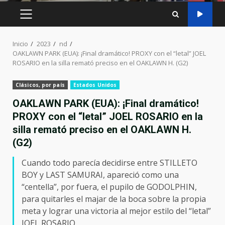
MENÚ
PRINCIPAL
Inicio
2023
nd
OAKLAWN PARK (EUA): ¡Final dramático! PROXY con el “letal” JOEL
ROSARIO en la silla remató preciso en el OAKLAWN H. (G2)
Clásicos, por país
Estados Unidos
OAKLAWN PARK (EUA): ¡Final dramático!
PROXY con el “letal” JOEL ROSARIO en la
silla remató preciso en el OAKLAWN H.
(G2)
Cuando todo parecía decidirse entre STILLETO
BOY y LAST SAMURAI, apareció como una
“centella”, por fuera, el pupilo de GODOLPHIN,
para quitarles el majar de la boca sobre la propia
meta y lograr una victoria al mejor estilo del “letal”
JOEL ROSARIO.