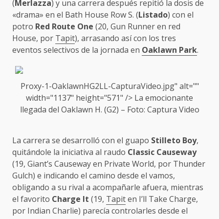
(
Merlazza
) y una carrera después repitió la dosis de
«drama» en el Bath House Row S. (
Listado
) con el
potro
Red Route One
(20, Gun Runner en red
House, por
Tapit
), arrasando así con los tres
eventos selectivos de la jornada en
Oaklawn Park
.
Proxy-1-OaklawnH
G2
LL-CapturaVideo.jpg" alt=""
width="1137" height="571" /> La emocionante
llegada del
Oaklawn H.
(
G2
) – Foto: Captura Video
La carrera se desarrolló con el guapo
Stilleto Boy
,
quitándole la iniciativa al raudo
Classic Causeway
(19, Giant’s Causeway en Private World, por Thunder
Gulch) e indicando el camino desde el vamos,
obligando a su rival a acompañarle afuera, mientras
el favorito
Charge It
(19,
Tapit
en I’ll Take Charge,
por Indian Charlie) parecía controlarles desde el