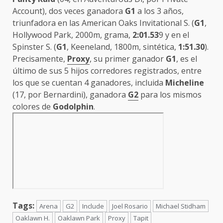
Account), dos veces ganadora
G1
a los 3 años,
triunfadora en las American Oaks Invitational S. (
G1
,
Hollywood Park, 2000m, grama,
2:01.53
9 y en el
Spinster S. (
G1
, Keeneland, 1800m, sintética,
1:51.30
).
Precisamente,
Proxy
, su primer ganador
G1
, es el
último de sus 5 hijos corredores registrados, entre
los que se cuentan 4 ganadores, incluida
Micheline
(17, por Bernardini), ganadora
G2
para los mismos
colores de
Godolphin
.
Tags:
Arena
G2
Include
Joel Rosario
Michael Stidham
Oaklawn H.
Oaklawn Park
Proxy
Tapit