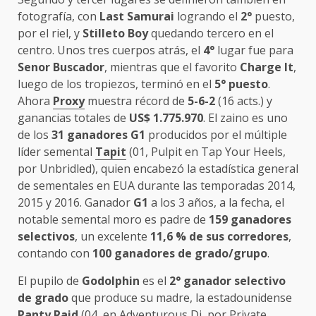
fotografía, con
Last Samurai
logrando el
2°
puesto,
por el riel, y
Stilleto Boy
quedando tercero en el
centro. Unos tres cuerpos atrás, el
4°
lugar fue para
Senor Buscador
, mientras que el favorito
Charge It
,
luego de los tropiezos, terminó en el
5° puesto
.
Ahora
Proxy
muestra récord de
5-6-2
(16 acts.) y
ganancias totales de
US$ 1.775.970
. El zaino es uno
de los
31 ganadores G1
producidos por el múltiple
líder semental
Tapit
(01, Pulpit en Tap Your Heels,
por Unbridled), quien encabezó la estadística general
de sementales en EUA durante las temporadas 2014,
2015 y 2016. Ganador
G1
a los 3 años, a la fecha, el
notable semental moro es padre de
159 ganadores
selectivos
, un excelente
11,6 % de sus corredores
,
contando con
100 ganadores de grado/grupo
.
El pupilo de
Godolphin
es el
2° ganador selectivo
de grado
que produce su madre, la estadounidense
Panty Raid
(04, en Adventurous Di, por Private