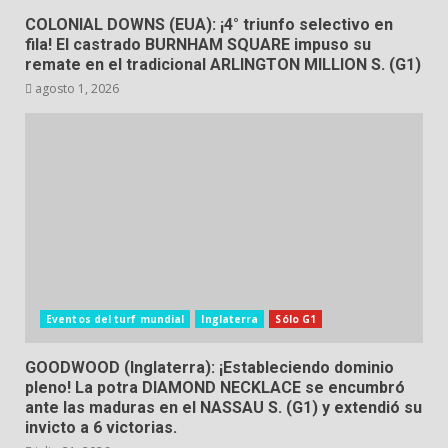
COLONIAL DOWNS (EUA): ¡4° triunfo selectivo en
fila! El castrado BURNHAM SQUARE impuso su
remate en el tradicional ARLINGTON MILLION S. (G1)
agosto 1, 2026
Eventos del turf mundial
Inglaterra
Sólo G1
GOODWOOD (Inglaterra): ¡Estableciendo dominio
pleno! La potra DIAMOND NECKLACE se encumbró
ante las maduras en el NASSAU S. (G1) y extendió su
invicto a 6 victorias.