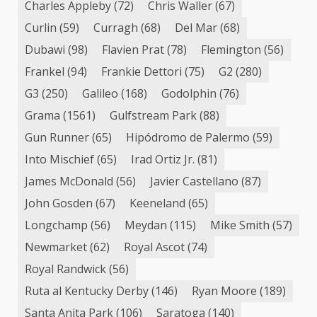
Charles Appleby
(72)
Chris Waller
(67)
Curlin
(59)
Curragh
(68)
Del Mar
(68)
Dubawi
(98)
Flavien Prat
(78)
Flemington
(56)
Frankel
(94)
Frankie Dettori
(75)
G2
(280)
G3
(250)
Galileo
(168)
Godolphin
(76)
Grama
(1561)
Gulfstream Park
(88)
Gun Runner
(65)
Hipódromo de Palermo
(59)
Into Mischief
(65)
Irad Ortiz Jr.
(81)
James McDonald
(56)
Javier Castellano
(87)
John Gosden
(67)
Keeneland
(65)
Longchamp
(56)
Meydan
(115)
Mike Smith
(57)
Newmarket
(62)
Royal Ascot
(74)
Royal Randwick
(56)
Ruta al Kentucky Derby
(146)
Ryan Moore
(189)
Santa Anita Park
(106)
Saratoga
(140)