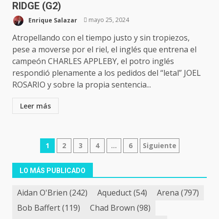
RIDGE (G2)
Enrique Salazar
mayo 25, 2024
Atropellando con el tiempo justo y sin tropiezos,
pese a moverse por el riel, el inglés que entrena el
campeón CHARLES APPLEBY, el potro inglés
respondió plenamente a los pedidos del “letal” JOEL
ROSARIO y sobre la propia sentencia...
Leer más
Navegación
1
2
3
4
…
6
Siguiente
de
LO MÁS PUBLICADO
entradas
Aidan O'Brien
(242)
Aqueduct
(54)
Arena
(797)
Bob Baffert
(119)
Chad Brown
(98)