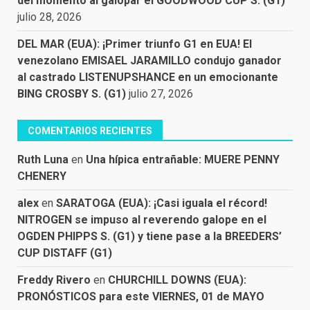
del momento al galopar el GOODWOOD CUP S. (G1)
julio 28, 2026
DEL MAR (EUA): ¡Primer triunfo G1 en EUA! El
venezolano EMISAEL JARAMILLO condujo ganador
al castrado LISTENUPSHANCE en un emocionante
BING CROSBY S. (G1)
julio 27, 2026
COMENTARIOS RECIENTES
Ruth Luna
en
Una hípica entrañable: MUERE PENNY
CHENERY
alex
en
SARATOGA (EUA): ¡Casi iguala el récord!
NITROGEN se impuso al reverendo galope en el
OGDEN PHIPPS S. (G1) y tiene pase a la BREEDERS’
CUP DISTAFF (G1)
Freddy Rivero
en
CHURCHILL DOWNS (EUA):
PRONÓSTICOS para este VIERNES, 01 de MAYO