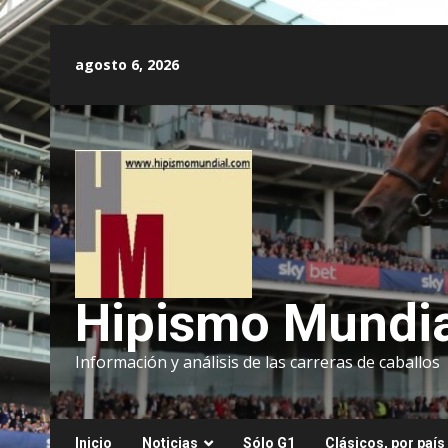
Saltar
al
agosto 6, 2026
contenido
Hipismo Mundia
Información y análisis de las carreras de caballos
Inicio
Noticias
Sólo G1
Clásicos, por país