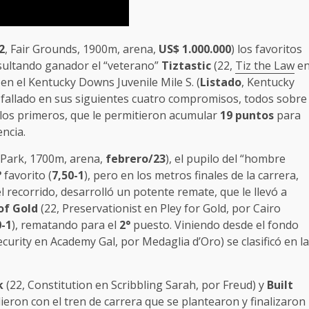
2
, Fair Grounds, 1900m, arena,
US$ 1.000.000
) los favoritos
esultando ganador el “veterano”
Tiztastic
(22,
Tiz the Law
e
 en el Kentucky Downs Juvenile Mile S. (
Listado
, Kentucky
a fallado en sus siguientes cuatro compromisos, todos sobre
 los primeros, que le permitieron acumular
19 puntos
para
ncia.
 Park, 1700m, arena,
febrero/23
), el pupilo del “hombre
°
favorito (
7,50-1
), pero en los metros finales de la carrera,
 recorrido, desarrolló un potente remate, que le llevó a
of Gold
(22, Preservationist en Pley for Gold, por Cairo
0-1
), rematando para el
2°
puesto. Viniendo desde el fondo
urity en Academy Gal, por Medaglia d’Oro) se clasificó en la
k
(22, Constitution en Scribbling Sarah, por Freud) y
Built
ieron con el tren de carrera que se plantearon y finalizaron