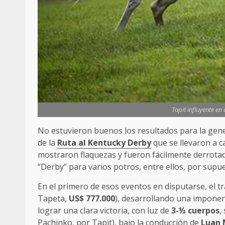
Tapit influyente en 
No estuvieron buenos los resultados para la gene
de la
Ruta al Kentucky Derby
que se llevaron a 
mostraron flaquezas y fueron fácilmente derrota
“Derby” para varios potros, entre ellos, por supu
En el primero de esos eventos en disputarse, el t
Tapeta,
US$ 777.000
), desarrollando una imponent
lograr una clara victoria, con luz de
3-½ cuerpos
,
Pachinko, por
Tapit
), bajo la conducción de
Luan