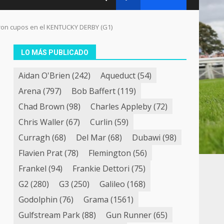
ron cupos en el KENTUCKY DERBY (G1)
LO MÁS PUBLICADO
Aidan O'Brien
(242)
Aqueduct
(54)
Arena
(797)
Bob Baffert
(119)
Chad Brown
(98)
Charles Appleby
(72)
Chris Waller
(67)
Curlin
(59)
Curragh
(68)
Del Mar
(68)
Dubawi
(98)
Flavien Prat
(78)
Flemington
(56)
Frankel
(94)
Frankie Dettori
(75)
G2
(280)
G3
(250)
Galileo
(168)
Godolphin
(76)
Grama
(1561)
Gulfstream Park
(88)
Gun Runner
(65)