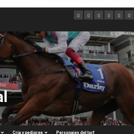
Argentina
Australia
Brasil
Chile
Dubai
Es
Un
l
Cría y pedigree
Personajes del turf