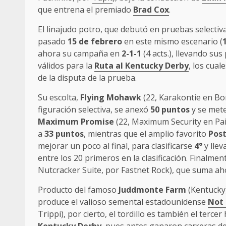
que entrena el premiado
Brad Cox
.
El linajudo potro, que debutó en pruebas selectiva
pasado
15 de febrero
en este mismo escenario (
ahora su campaña en
2-1-1
(4 acts.), llevando su
válidos para la
Ruta al Kentucky Derby
, los cual
de la disputa de la prueba.
Su escolta,
Flying Mohawk
(22, Karakontie en Bo
figuración selectiva, se anexó
50 puntos
y se mete 
Maximum Promise
(22, Maximum Security en Pai
a
33 puntos
, mientras que el amplio favorito
Pos
mejorar un poco al final, para clasificarse
4°
y llev
entre los 20 primeros en la clasificación. Finalmen
Nutcracker Suite, por Fastnet Rock), que suma a
Producto del famoso
Juddmonte Farm
(Kentucky)
produce el valioso semental estadounidense
Not 
Trippi), por cierto, el tordillo es también el terce