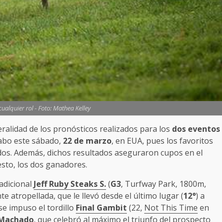
cualquier rol - Foto: Mathea Kelley
ralidad de los pronósticos realizados para los
dos eventos
cabo este sábado,
22 de marzo
, en EUA, pues los favoritos
dos. Además, dichos resultados aseguraron cupos en el
esto, los dos ganadores.
radicional
Jeff Ruby Steaks S.
(
G3
, Turfway Park, 1800m,
e atropellada, que le llevó desde el último lugar (
12°
) a
 se impuso el tordillo
Final Gambit
(22,
Not This Time
en
 Machado
, que celebró al máximo el triunfo del prospecto