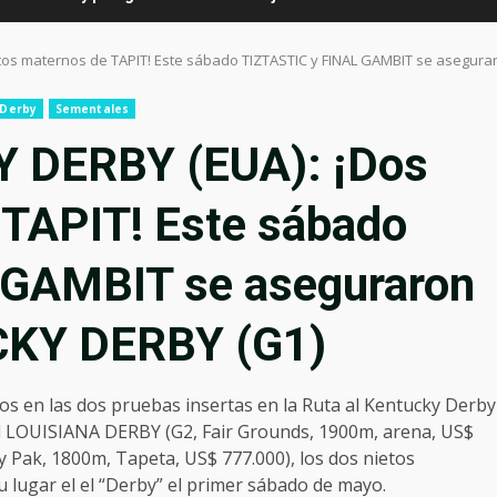
tos maternos de TAPIT! Este sábado TIZTASTIC y FINAL GAMBIT se asegura
 Derby
Sementales
 DERBY (EUA): ¡Dos
 TAPIT! Este sábado
 GAMBIT se aseguraron
CKY DERBY (G1)
s en las dos pruebas insertas en la Ruta al Kentucky Derby
 el LOUISIANA DERBY (G2, Fair Grounds, 1900m, arena, US$
y Pak, 1800m, Tapeta, US$ 777.000), los dos nietos
lugar el el “Derby” el primer sábado de mayo.