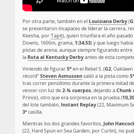
Por otra parte, también en el
Louisiana Derby
(
G
se presentaron incapaces de liderar la carrera, r
Keesha, por
Tapit
), quien triunfara el año pasado
Downs, 1600m, grama,
1:34.53
) y que luego habí
pistas de arena, aunque siempre figurando entre
la
Ruta al Kentucky Derby
antes de esta compete
Viniendo de figurar
5°
en el Rebel S. (
G2
, Oaklawn
récord”
Steven Asmussen
salió a la pista como
5
tras correr penúltimo durante la primera mitad del
vencer con luz de
2-¼ cuerpos
, dejando a
Chunk 
Prince), otro que era sorpresa en la prueba (
10,3
del lote también,
Instant Replay
(22, Maximum Sec
3
ª
casilla.
Mientras los dos grandes favoritos,
John Hancoc
(22, Hard Spun en Sea Garden, por Curlin), no pud