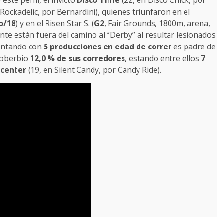
ste perfil, el invicto
Disco Time
(22, en Disco Chick, por
 Rockadelic, por Bernardini), quienes triunfaron en el
o/18
) y en el Risen Star S. (
G2
, Fair Grounds, 1800m, arena,
nte están fuera del camino al “Derby” al resultar lesionados
contando con
5 producciones en edad de correr
es padre de
 soberbio
12,0 % de sus corredores
, estando entre ellos
7
icenter
(19, en Silent Candy, por Candy Ride).