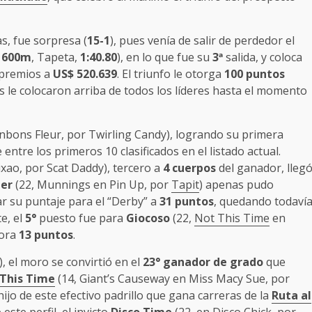
s, fue sorpresa (
15-1
), pues venía de salir de perdedor el
1600m
, Tapeta,
1:40.80
), en lo que fue su
3
ª
salida, y coloca
s premios a
US$ 520.639
. El triunfo le otorga
100 puntos
es le colocaron arriba de todos los líderes hasta el momento
nbons Fleur, por Twirling Candy), logrando su primera
entre los primeros 10 clasificados en el listado actual.
xao, por Scat Daddy), tercero a
4 cuerpos
del ganador, lleg
ter
(22, Munnings en Pin Up, por
Tapit
) apenas pudo
ar su puntaje para el “Derby” a
31 puntos
, quedando todaví
te, el
5°
puesto fue para
Giocoso
(22,
Not This Time
en
hora
13 puntos
.
, el moro se convirtió en el
23° ganador de grado
que
This Time
(14, Giant’s Causeway en Miss Macy Sue, por
r hijo de este efectivo padrillo que gana carreras de la
Ruta al