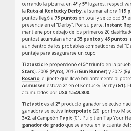
cerrando la pizarra, en
4°
y
5°
lugares, respectiv
la
Ruta al Kentucky Derby
, al sumar ahora
119 
puntos llegó a
75 puntos
en total y se colocó
3°
en
presencia en el “Derby”. Por su parte,
Instant Re
mantiene por debajo de los primeros 20 clasificad
puntos) acumulan ahora
35 puntos
y
45 puntos
,
aun dentro de los probables competidores del “D
puntaje para asegurarse un cupo.
Tiztastic
le proporcionó el
5°
triunfo en la prue
Stars
), 2008 (
Pyro
), 2016 (
Gun Runner
) y 2022 (
Ep
Rosario
, el jinete que llevó brillantemente al potr
Asmussen
estuvo
2
ª
en el Kentucky Derby (
G1
). 
acumulados por
US$ 1.549.800
.
Tiztastic
es el
2°
producto ganador selectivo naci
ganadora selectiva
Interpolate
(20, por Into Misc
3×2
, al Campeón
Tapit
(01, Pulpit en Tap Your He
ganador de grado
que se anota en la cuenta de