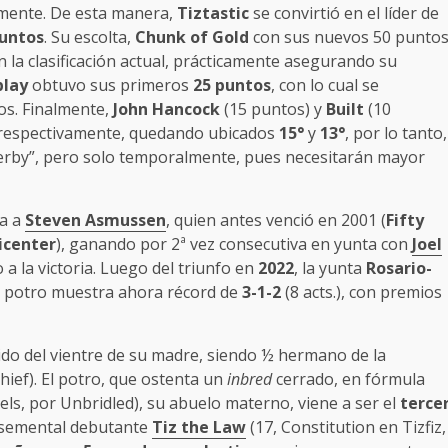
amente. De esta manera,
Tiztastic
se convirtió en el líder de
puntos
. Su escolta,
Chunk of Gold
con sus nuevos 50 punto
 la clasificación actual, prácticamente asegurando su
play
obtuvo sus primeros
25 puntos
, con lo cual se
os. Finalmente,
John Hancock
(15 puntos) y
Built
(10
 respectivamente, quedando ubicados
15°
y
13°
, por lo tanto,
erby”, pero solo temporalmente, pues necesitarán mayor
ba a
Steven Asmussen
, quien antes venció en 2001 (
Fifty
icenter
), ganando por 2ª vez consecutiva en yunta con
Joel
o a la victoria. Luego del triunfo en
2022
, la yunta
Rosario-
El potro muestra ahora récord de
3-1-2
(8 acts.), con premios
do del vientre de su madre, siendo ½ hermano de la
hief). El potro, que ostenta un
inbred
cerrado, en fórmula
els, por Unbridled), su abuelo materno, viene a ser el
terce
l semental debutante
Tiz the Law
(17, Constitution en Tizfiz,