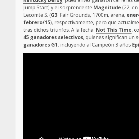
Kentucky Derby
, pues antes ganaron carreras de e
Jump Start) y el sorprendente
Magnitude
(22, en
Lecomte S. (
G3
, Fair Grounds, 1700m, arena,
ener
febrero/15
), respectivamente, pero que actualme
tras dichos triunfos. A la fecha,
Not This Time
, 
45 ganadores selectivos
, quienes significan un
ganadores G1
, incluyendo al Campeón 3 años
Ep