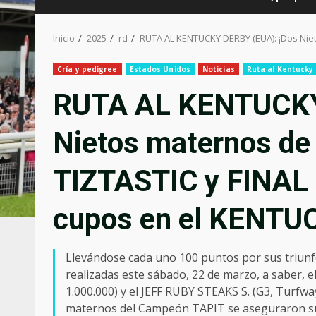
Inicio
2025
rd
RUTA AL KENTUCKY DERBY (EUA): ¡Dos Nie
Cría y pedigree
Estados Unidos
Noticias
Ruta al Kentucky
RUTA AL KENTUCKY
Nietos maternos de
TIZTASTIC y FINAL
cupos en el KENTU
Llevándose cada uno 100 puntos por sus triunfo
realizadas este sábado, 22 de marzo, a saber,
1.000.000) y el JEFF RUBY STEAKS S. (G3, Turfwa
maternos del Campeón TAPIT se aseguraron su 