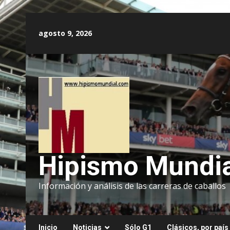
Saltar
al
agosto 9, 2026
contenido
Hipismo Mundia
Información y análisis de las carreras de caballos
Inicio
Noticias
Sólo G1
Clásicos, por país