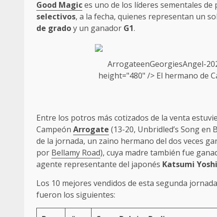
Good Magic
es uno de los líderes sementales d
selectivos
, a la fecha, quienes representan un s
de grado
y un ganador
G1
.
ArrogateenGeorgiesAngel-202
height="480" /> El hermano de C
Entre los potros más cotizados de la venta estuvi
Campeón
Arrogate
(13-20, Unbridled’s Song en B
de la jornada, un zaino hermano del dos veces g
por
Bellamy Road
), cuya madre también fue ganad
agente representante del japonés
Katsumi Yosh
Los 10 mejores vendidos de esta segunda jornada
fueron los siguientes: