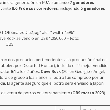
e primera generación en EUA, sumando
7 ganadores
olvente
8,6 % de sus corredores
, incluyendo
5 ganadores
1-OBSmarzoDia2.jpg" alt="" width="596"
ave Rock se vendiò en US$ 1.050.000 – Foto:
OBS
eron dos productos pertenecientes a la producción final del
ubbler, por Distorted Humor), incluido el 2° mejor vendido
anador
G1
a los 2 años,
Cave Rock
(20, en Georgie’s Angel,
ora de grado a los 2 años. El potro fue comprado por un
ida
. El agente aseguró que el potro será enviado a Japón.
 de venta de potros en entrenamiento (
OBS marzo 2023
)