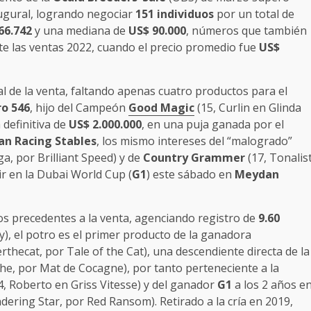
augural, logrando negociar
151 individuos
por un total de
66.742
y una mediana de
US$ 90.000
, números que también
e las ventas 2022, cuando el precio promedio fue
US$
nal de la venta, faltando apenas cuatro productos para el
ro
546
, hijo del Campeón
Good Magic
(15, Curlin en Glinda
 definitiva de
US$ 2.000.000
, en una puja ganada por el
an Racing Stables
, los mismo intereses del “malogrado”
, por Brilliant Speed) y de
Country Grammer
(17, Tonalis
ir en la Dubai World Cup (
G1
) este sábado en
Meydan
os precedentes a la venta, agenciando registro de
9.60
), el potro es el primer producto de la ganadora
hecat, por Tale of the Cat), una descendiente directa de la
e, por Mat de Cocagne), por tanto perteneciente a la
, Roberto en Griss Vitesse) y del ganador
G1
a los 2 años e
ering Star, por Red Ransom). Retirado a la cría en 2019,