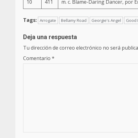
10
411
m. c. Blame-Daring Dancer, por 
Tags:
Arrogate
Bellamy Road
Georgie's Angel
Good 
Deja una respuesta
Tu dirección de correo electrónico no será publica
Comentario
*