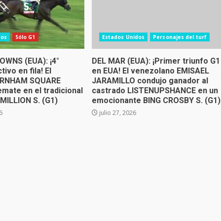
dos
Sólo G1
Estados Unidos
Personajes del turf
OWNS (EUA): ¡4°
DEL MAR (EUA): ¡Primer triunfo G1
tivo en fila! El
en EUA! El venezolano EMISAEL
BURNHAM SQUARE
JARAMILLO condujo ganador al
mate en el tradicional
castrado LISTENUPSHANCE en un
ILLION S. (G1)
emocionante BING CROSBY S. (G1)
6
julio 27, 2026