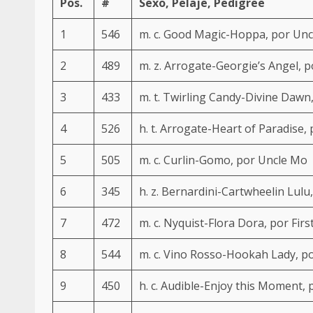
Pos.
#
Sexo, Pelaje, Pedigree
1
546
m. c.
Good Magic
-
Hoppa
, por
Unc
2
489
m. z.
Arrogate
-Georgie’s Angel, 
3
433
m. t. Twirling Candy-Divine Dawn
4
526
h. t.
Arrogate
-Heart of Paradise
5
505
m. c. Curlin-Gomo, por
Uncle Mo
6
345
h. z. Bernardini-Cartwheelin Lulu
7
472
m. c. Nyquist-Flora Dora, por Fir
8
544
m. c. Vino Rosso-Hookah Lady, p
9
450
h. c. Audible-Enjoy this Moment,