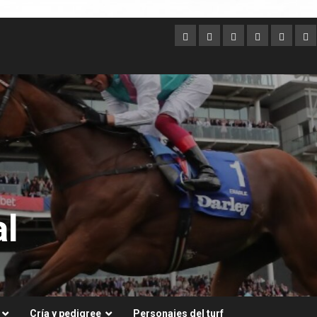
Argentina
Australia
Brasil
Chile
Dubai
Es
Un
l
Cría y pedigree
Personajes del turf