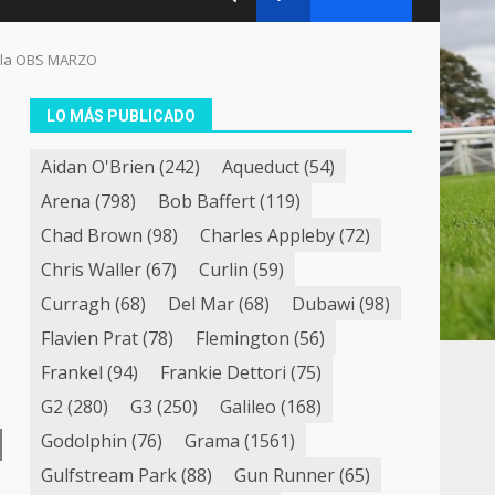
de la OBS MARZO
LO MÁS PUBLICADO
Aidan O'Brien
(242)
Aqueduct
(54)
Arena
(798)
Bob Baffert
(119)
Chad Brown
(98)
Charles Appleby
(72)
Chris Waller
(67)
Curlin
(59)
Curragh
(68)
Del Mar
(68)
Dubawi
(98)
Flavien Prat
(78)
Flemington
(56)
Frankel
(94)
Frankie Dettori
(75)
G2
(280)
G3
(250)
Galileo
(168)
Godolphin
(76)
Grama
(1561)
Gulfstream Park
(88)
Gun Runner
(65)