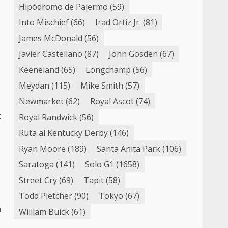
Hipódromo de Palermo
(59)
Into Mischief
(66)
Irad Ortiz Jr.
(81)
James McDonald
(56)
Javier Castellano
(87)
John Gosden
(67)
Keeneland
(65)
Longchamp
(56)
Meydan
(115)
Mike Smith
(57)
Newmarket
(62)
Royal Ascot
(74)
t
Royal Randwick
(56)
Ruta al Kentucky Derby
(146)
Ryan Moore
(189)
Santa Anita Park
(106)
Saratoga
(141)
Solo G1
(1658)
Street Cry
(69)
Tapit
(58)
Todd Pletcher
(90)
Tokyo
(67)
n
William Buick
(61)