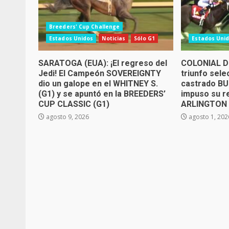
Breeders' Cup Challenge
Estados Unidos
Noticias
Sólo G1
Estados Uni
SARATOGA (EUA): ¡El regreso del
COLONIAL D
Jedi! El Campeón SOVEREIGNTY
triunfo selec
dio un galope en el WHITNEY S.
castrado 
(G1) y se apuntó en la BREEDERS’
impuso su re
CUP CLASSIC (G1)
ARLINGTON M
agosto 9, 2026
agosto 1, 202