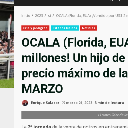
Inicio
2023
st
OCALA (Florida, EUA): ¡Vendido por US$ 2
Cría y pedigree
Estados Unidos
Noticias
OCALA (Florida, EUA
millones! Un hijo d
precio máximo de la
MARZO
Enrique Salazar
marzo 21, 2023
3 min de lectura
El potro líder de l
La
2
ª
jornada
de la venta de potros en entrenami