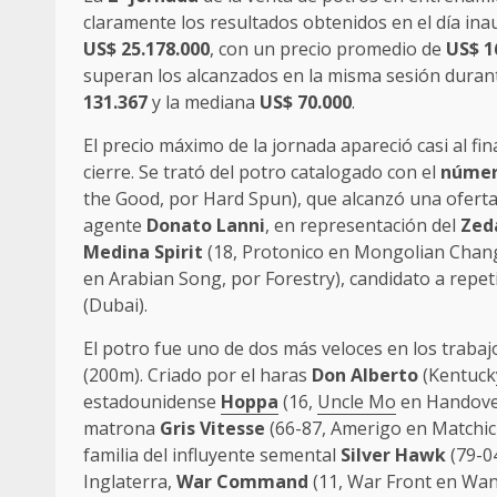
claramente los resultados obtenidos en el día in
US$ 25.178.000
, con un precio promedio de
US$ 1
superan los alcanzados en la misma sesión durant
131.367
y la mediana
US$ 70.000
.
El precio máximo de la jornada apareció casi al fi
cierre. Se trató del potro catalogado con el
núme
the Good, por Hard Spun), que alcanzó una oferta
agente
Donato Lanni
, en representación del
Zed
Medina Spirit
(18, Protonico en Mongolian Changa
en Arabian Song, por Forestry), candidato a repet
(Dubai).
El potro fue uno de dos más veloces en los trabaj
(200m). Criado por el haras
Don Alberto
(Kentucky
estadounidense
Hoppa
(16,
Uncle Mo
en Handovert
matrona
Gris Vitesse
(66-87, Amerigo en Matchich
familia del influyente semental
Silver Hawk
(79-04
Inglaterra,
War Command
(11, War Front en Wand