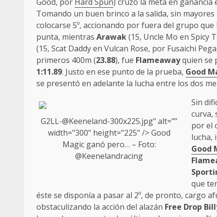
Good, por
Hard Spun
) cruzó la meta en ganancia 
Tomando un buen brinco a la salida, sin mayores
colocarse 5º, accionando por fuera del grupo que l
punta, mientras
Arawak
(15, Uncle Mo en Spicy T
(15, Scat Daddy en Vulcan Rose, por Fusaichi Pegas
primeros 400m (
23.88
), fue
Flameaway
quien se 
1:11.89
. Justo en ese punto de la prueba,
Good M
se presentó en adelante la lucha entre los dos m
Sin dif
curva, 
G2LL-@
Keeneland
-300x225.jpg" alt=""
por el 
width="300" height="225" />
Good
lucha, 
Magic
ganó pero… – Foto:
Good 
@
Keeneland
racing
Flame
Sport
que te
éste se disponía a pasar al 2º, de pronto, cargo 
obstaculizando la acción del alazán
Free Drop Bill