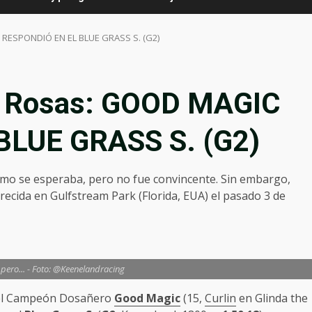
 RESPONDIÓ EN EL BLUE GRASS S. (G2)
as Rosas: GOOD MAGIC
LUE GRASS S. (G2)
mo se esperaba, pero no fue convincente. Sin embargo,
recida en Gulfstream Park (Florida, EUA) el pasado 3 de
ero... - Foto: @Keenelandracing
, el Campeón Dosañero
Good Magic
(15,
Curlin
en Glinda the