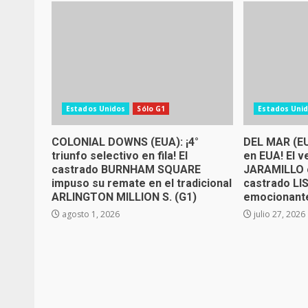
Estados Unidos
Sólo G1
Estados Uni
COLONIAL DOWNS (EUA): ¡4°
DEL MAR (EU
triunfo selectivo en fila! El
en EUA! El 
castrado BURNHAM SQUARE
JARAMILLO c
impuso su remate en el tradicional
castrado L
ARLINGTON MILLION S. (G1)
emocionante
agosto 1, 2026
julio 27, 2026