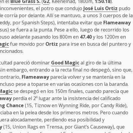
en el
Blue Grass S.
(
G2
, Keenelnad, 1800m,
1:50.18
).
 inconvenientes, el potro que condujo
José Luis Ortiz
pudo
e corría por delante. Allí se mantuvo, a unos 3 cuerpos de la
eddy, por Spanish Steps), intentaba evitar que
Flameaway
us) se fuera a la punta. Pese a ello, luego de recorrido los
puso adelante pasando los 800m en
47.40
y los 1200m en
agic
fue movido por
Ortiz
para irse en busca del puntero y
encionados.
icultad pareció dominar
Good Magic
al giro de la última
sin embargo, entrando a la recta final no despegó, sino que,
contrario,
Flameaway
parecía volver y se mantenía en la
incluso pese a toparse en varias ocasiones con la baranda.
Magic
se despegó en los 150m finales, cuando parecía que
away
perdía el 2º lugar ante la insistencia del calificado
ing Chance
(15, Tiznow en Wynning Ride, por Candy Ride),
rciaba en la pelea desde los primeros metros. Pero cuando
afuera alocadamente, perdiendo esa posibilidad y
y
(15, Union Rags en Trensa, por Giant’s Causeway), que