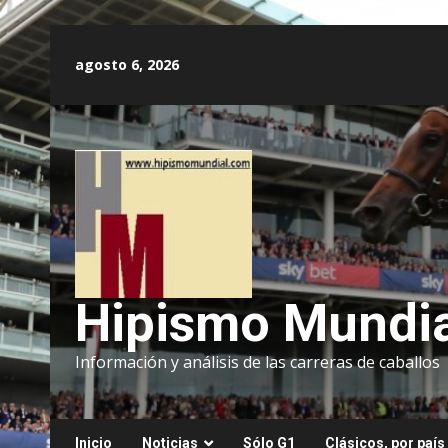
Saltar
al
agosto 6, 2026
contenido
Hipismo Mundia
Información y análisis de las carreras de caballos
Inicio
Noticias
Sólo G1
Clásicos, por país