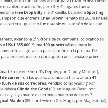
 milla, atacó con fuerzas al final, para cruzar el disco desde
n en valiente actuación, pero 3º y 4º lugares fueron
ubieron a
Free Drop Billy
a la 3ª casilla, bajando a
Sporting
l Campeón que entrena
Chad Brown
remató los 200m finales
 de la carrera. Igual eso fue notable en la acción de los que
sañero, alcanzó la 2ª victoria de su campaña, colocando su
s a
US$1.855.000
. Suma
100 puntos
válidos para la
icamente le aseguran su participación en la prueba. De
o para presentarse con clara opción en el ansiado primer
Smart Strike en Sherriff’s Deputy, por Deputy Minister),
 de correr
, con las que ha acumulado hasta ahora
41
so
9,6% de sus corredores
. Vendido como
yearling
por
la clásica
Glinda the Good
(09, en Magical Flash, por
ásicos y cuya madre es hermana materna de otros 3
ical Maiden
(89, Lord Avie en Gils Magic, por Magesterial),