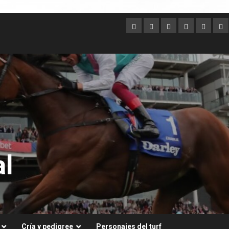
Argentina
Australia
Brasil
Chile
Dubai
Es
Un
l
Cría y pedigree
Personajes del turf