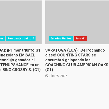
dos
Personajes del turf
Estados Unidos
Sólo G1
A): ¡Primer triunfo G1
SARATOGA (EUA): ¡Derrochando
venezolano EMISAEL
clase! COUNTING STARS se
ondujo ganador al
encumbró galopando las
ISTENUPSHANCE en un
COACHING CLUB AMERICAN OAKS
 BING CROSBY S. (G1)
(G1)
julio 25, 2026