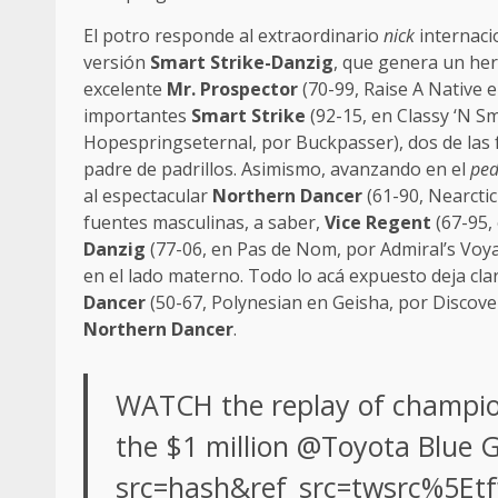
El potro responde al extraordinario
nick
internaci
versión
Smart Strike-Danzig
, que genera un h
excelente
Mr. Prospector
(70-99, Raise A Native 
importantes
Smart Strike
(92-15, en Classy ‘N S
Hopespringseternal, por Buckpasser), dos de las 
padre de padrillos. Asimismo, avanzando en el
ped
al espectacular
Northern Dancer
(61-90, Nearctic
fuentes masculinas, a saber,
Vice Regent
(67-95, 
Danzig
(77-06, en Pas de Nom, por Admiral’s Voy
en el lado materno. Todo lo acá expuesto deja cl
Dancer
(50-67, Polynesian en Geisha, por Discove
Northern Dancer
.
WATCH the replay of champi
the $1 million
@Toyota
Blue G
src=hash&ref_src=twsrc%5Et