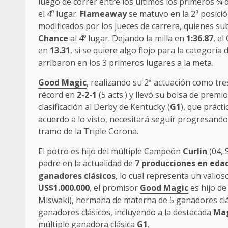
luego de correr entre los últimos los primeros ¾ de
el 4º lugar.
Flameaway
se matuvo en la 2ª posició
modificados por los jueces de carrera, quienes s
Chance
al 4º lugar. Dejando la milla en
1:36.87
, e
en
13.31
, si se quiere algo flojo para la categoría
arribaron en los 3 primeros lugares a la meta.
Good Magic
, realizando su 2ª actuación como tre
récord en
2-2-1
(5 acts.) y llevó su bolsa de premio
clasificación al Derby de Kentucky (
G1
), que práct
acuerdo a lo visto, necesitará seguir progresand
tramo de la Triple Corona.
El potro es hijo del múltiple Campeón
Curlin
(04, 
padre en la actualidad de
7 producciones en edad
ganadores clásicos
, lo cual representa un valio
US$1.000.000
, el promisor
Good Magic
es hijo de 
Miswaki), hermana de materna de 5 ganadores cl
ganadores clásicos, incluyendo a la destacada
Mag
múltiple ganadora clásica
G1
.