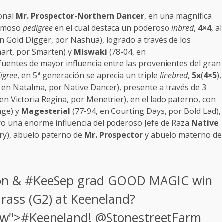
onal
Mr. Prospector-Northern Dancer
, en una magnífica
ermoso
pedigree
en el cual destaca un poderoso
inbred
,
4×4
, al
en Gold Digger, por Nashua), logrado a través de los
mart, por Smarten) y
Miswaki
(78-04, en
fuentes de mayor influencia entre las provenientes del gran
igree
, en 5ª generación se aprecia un triple
linebred
,
5x
(
4×5
),
 en Natalma, por Native Dancer), presente a través de 3
en Victoria Regina, por Menetrier), en el lado paterno, con
age) y
Magesterial
(77-94, en Courting Days, por Bold Lad),
aro una enorme influencia del poderoso Jefe de Raza
Native
ry), abuelo paterno de
Mr. Prospector
y abuelo materno de
on &
#KeeSep
grad GOOD MAGIC win
rass (
G2
) at
Keeneland
?
fw">#
Keeneland
!
@StonestreetFarm