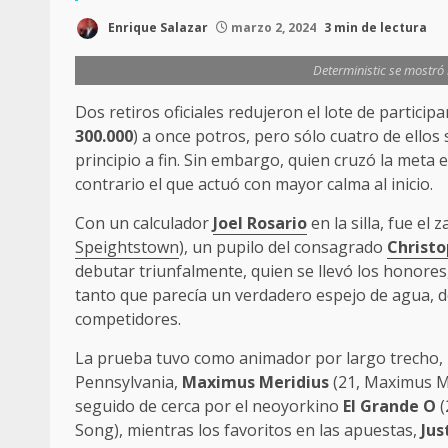
Enrique Salazar
marzo 2, 2024
3 min de lectura
Deterministic se mostró
Dos retiros oficiales redujeron el lote de particip
300.000
) a once potros, pero sólo cuatro de ellos
principio a fin. Sin embargo, quien cruzó la meta e
contrario el que actuó con mayor calma al inicio.
Con un calculador
Joel Rosario
en la silla, fue el 
Speightstown
), un pupilo del consagrado
Christ
debutar triunfalmente, quien se llevó los honore
tanto que parecía un verdadero espejo de agua, d
competidores.
La prueba tuvo como animador por largo trecho, in
Pennsylvania,
Maximus Meridius
(21, Maximus Mi
seguido de cerca por el neoyorkino
El Grande O
(
Song), mientras los favoritos en las apuestas,
Jus