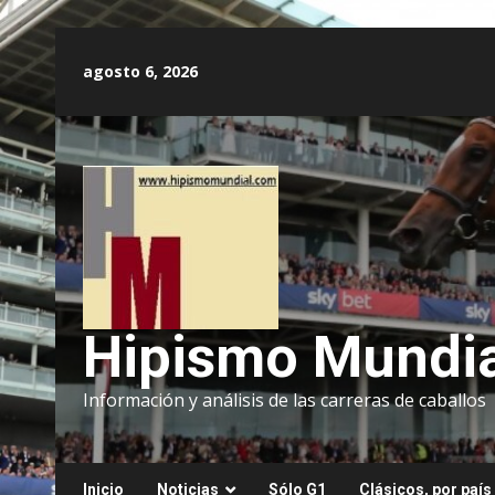
Saltar
al
agosto 6, 2026
contenido
Hipismo Mundia
Información y análisis de las carreras de caballos
Inicio
Noticias
Sólo G1
Clásicos, por país