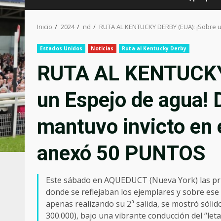
Inicio
2024
nd
RUTA AL KENTUCKY DERBY (EUA): ¡Sobre u
Estados Unidos
Noticias
Ruta al Kentucky Derby
RUTA AL KENTUCKY
un Espejo de agua!
mantuvo invicto en
anexó 50 PUNTOS
Este sábado en AQUEDUCT (Nueva York) las pr
donde se reflejaban los ejemplares y sobre e
apenas realizando su 2ª salida, se mostró sól
300.000), bajo una vibrante conducción del “let