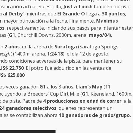
lasificación actual. Su escolta,
Just a Touch
también obtuvo
a al Derby
”, mientras que
El Grande O
llega a
30 puntos
,
 mayor puntuación a la fecha. Finalmente,
Maximus
os
, respectivamente, iniciando sus pasos para intentar esta
sas (
G1
, Churchill Downs, 2000m, arena,
mayo/04
).
on
2 años
, en la arena de
Saratoga
(Saratoga Springs,
weight
(1400m, arena,
1:24.18
), el día 12 de agosto.
ando condiciones adversas de la pista, para mantener su
US$ 22.750
. El potro fue adquirido en las ventas de
S$ 625.000
.
dos veces ganador
G1
a los 3 años,
Liam’s Map
(11,
cluyendo la Breeders’ Cup Dirt Mile (
G1
, Keeneland, 1600m,
d de pista. Padre de
4 producciones en edad de correr
, a la
24 ganadores selectivos
, quienes representan un
uales se contabilizan ahora
10 ganadores de grado/grupo
,