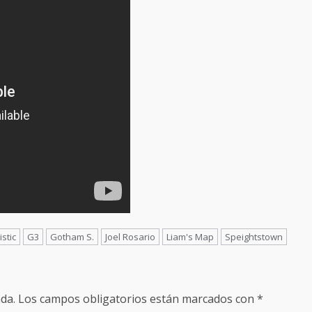
stic
G3
Gotham S.
Joel Rosario
Liam's Map
Speightstown
da.
Los campos obligatorios están marcados con
*