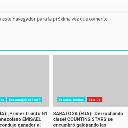
n este navegador para la próxima vez que comente.
dos
Personajes del turf
Estados Unidos
Sólo G1
A): ¡Primer triunfo G1
SARATOGA (EUA): ¡Derrochando
venezolano EMISAEL
clase! COUNTING STARS se
ondujo ganador al
encumbró galopando las