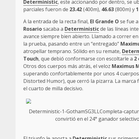
Deterministic
, este accionando por dentro, se 
parciales fueron de
23.42
(400m),
46.63
(800m) y
1
A la entrada de la recta final,
El Grande O
se fue a
Rosario
sacaba a
Deterministic
de las líneas int
avance siempre bien abierto. Llamado a correr en
la prueba, pasando entre un “entregado”
Maximu
atropellar temprano. Sólido en su remate,
Determ
Touch
, que debió conformarse con escoltarle a
2
Otros dos cuerpos más atrás, el veloz
Maximus M
superando confortablemente por unos 4 cuerpo
Distorted Humor), que cerró la pizarra. La marca f
el cuarto de milla decisivo.
Deterministic-1-GothamS
G3
LLCompleta-captura
convirtió en el 24° ganador selecti
El triunfo le aporta a
Deterministic
sus primero