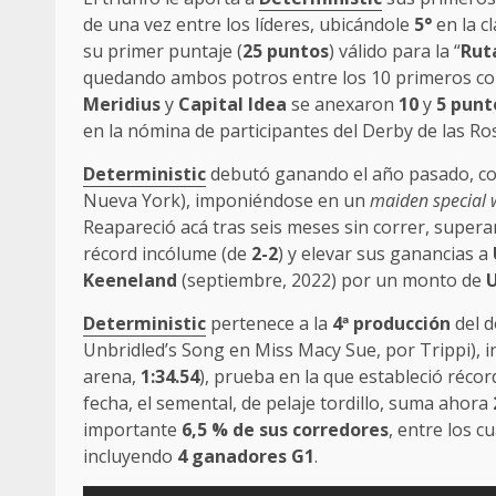
de una vez entre los líderes, ubicándole
5°
en la c
su primer puntaje (
25 puntos
) válido para la “
Rut
quedando ambos potros entre los 10 primeros con
Meridius
y
Capital Idea
se anexaron
10
y
5 punt
en la nómina de participantes del Derby de las Ro
Deterministic
debutó ganando el año pasado, c
Nueva York), imponiéndose en un
maiden special 
Reapareció acá tras seis meses sin correr, super
récord incólume (de
2-2
) y elevar sus ganancias a
Keeneland
(septiembre, 2022) por un monto de
U
Deterministic
pertenece a la
4
ª producción
del 
Unbridled’s Song en Miss Macy Sue, por Trippi), in
arena,
1:34.54
), prueba en la que estableció récor
fecha, el semental, de pelaje tordillo, suma ahora
importante
6,5 % de sus corredores
, entre los c
incluyendo
4 ganadores G1
.