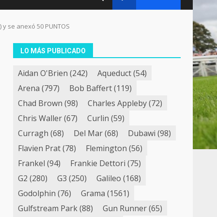
3) y se anexó 50 PUNTOS
LO MÁS PUBLICADO
Aidan O'Brien
(242)
Aqueduct
(54)
Arena
(797)
Bob Baffert
(119)
Chad Brown
(98)
Charles Appleby
(72)
Chris Waller
(67)
Curlin
(59)
Curragh
(68)
Del Mar
(68)
Dubawi
(98)
Flavien Prat
(78)
Flemington
(56)
Frankel
(94)
Frankie Dettori
(75)
G2
(280)
G3
(250)
Galileo
(168)
Godolphin
(76)
Grama
(1561)
Gulfstream Park
(88)
Gun Runner
(65)