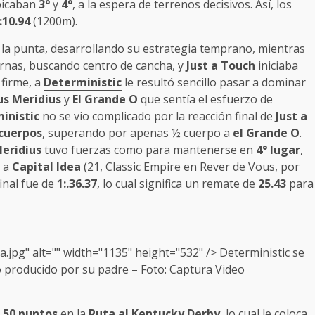
ubicaban
3°
y
4°
, a la espera de terrenos decisivos. Así, los
:10.94
(1200m).
 la punta, desarrollando su estrategia temprano, mientras
ernas, buscando centro de cancha, y
Just a Touch
iniciaba
 firme, a
Deterministic
le resultó sencillo pasar a dominar
s Meridius
y
El Grande O
que sentía el esfuerzo de
inistic
no se vio complicado por la reacción final de
Just a
 cuerpos
, superando por apenas ½ cuerpo a
el Grande O
.
eridius
tuvo fuerzas como para mantenerse en
4° lugar
,
s a
Capital Idea
(21, Classic Empire en Rever de Vous, por
inal fue de
1:.36.37
, lo cual significa un remate de
25.43
para
.jpg" alt="" width="1135" height="532" />
Deterministic
se
vo producido por su padre – Foto: Captura Video
s
50 puntos
en la
Ruta al Kentucky Derby
, lo cual le coloca