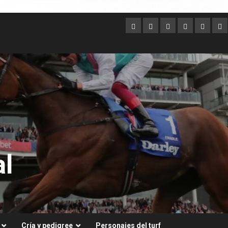
Argentina
Australia
Brasil
Chile
Dubai
Es
Un
l
Cría y pedigree
Personajes del turf