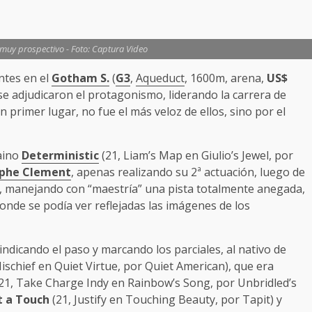
 muy prospectivo - Foto: Captura Video
antes en el
Gotham S.
(
G3
,
Aqueduct
, 1600m, arena,
US$
 se adjudicaron el protagonismo, liderando la carrera de
n primer lugar, no fue el más veloz de ellos, sino por el
zaino
Deterministic
(21, Liam’s Map en Giulio’s Jewel, por
ophe Clement
, apenas realizando su 2ª actuación, luego de
s, manejando con “maestría” una pista totalmente anegada,
onde se podía ver reflejadas las imágenes de los
dicando el paso y marcando los parciales, al nativo de
schief en Quiet Virtue, por Quiet American), que era
21, Take Charge Indy en Rainbow’s Song, por Unbridled’s
t a Touch
(21, Justify en Touching Beauty, por Tapit) y