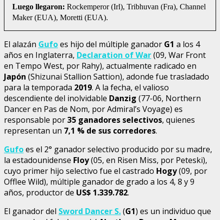
Luego llegaron:
Rockemperor (Irl), Tribhuvan (Fra), Channel
Maker (EUA), Moretti (EUA).
El alazán
Gufo
es hijo del múltiple ganador
G1
a los 4
años en Inglaterra,
Declaration of War
(09, War Front
en Tempo West, por Rahy), actualmente radicado en
Japón
(Shizunai Stallion Sattion), adonde fue trasladado
para la temporada
2019
. A la fecha, el valioso
descendiente del inolvidable
Danzig
(77-06, Northern
Dancer en Pas de Nom, por Admiral’s Voyage) es
responsable por
35 ganadores selectivos
, quienes
representan un
7,1 % de sus corredores
.
Gufo
es el 2° ganador selectivo producido por su madre,
la estadounidense
Floy
(05, en Risen Miss, por Peteski),
cuyo primer hijo selectivo fue el castrado
Hogy
(09, por
Offlee Wild), múltiple ganador de grado a los 4, 8 y 9
años, productor de
US$ 1.339.782
.
El ganador del
Sword Dancer S.
(
G1
) es un individuo que