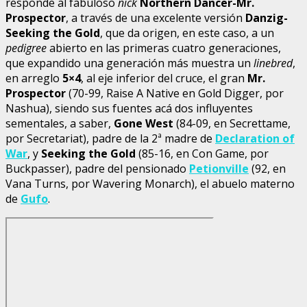
responde al fabuloso
nick
Northern Dancer-Mr.
Prospector
, a través de una excelente versión
Danzig-
Seeking the Gold
, que da origen, en este caso, a un
pedigree
abierto en las primeras cuatro generaciones,
que expandido una generación más muestra un
linebred
,
en arreglo
5×4
, al eje inferior del cruce, el gran
Mr.
Prospector
(70-99, Raise A Native en Gold Digger, por
Nashua), siendo sus fuentes acá dos influyentes
sementales, a saber,
Gone West
(84-09, en Secrettame,
por Secretariat), padre de la 2ª madre de
Declaration of
War
, y
Seeking the Gold
(85-16, en Con Game, por
Buckpasser), padre del pensionado
Petionville
(92, en
Vana Turns, por Wavering Monarch), el abuelo materno
de
Gufo
.