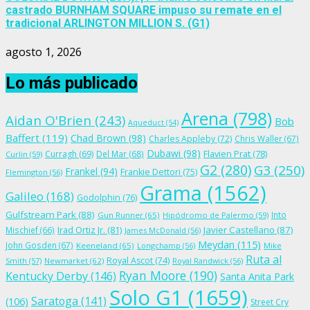
castrado BURNHAM SQUARE impuso su remate en el
tradicional ARLINGTON MILLION S. (G1)
agosto 1, 2026
Lo más publicado
Arena
(798)
Aidan O'Brien
(243)
Bob
Aqueduct
(54)
Baffert
(119)
Chad Brown
(98)
Charles Appleby
(72)
Chris Waller
(67)
Dubawi
(98)
Flavien Prat
(78)
Curragh
(69)
Del Mar
(68)
Curlin
(59)
G2
(280)
G3
(250)
Frankel
(94)
Frankie Dettori
(75)
Flemington
(56)
Grama
(1562)
Galileo
(168)
Godolphin
(76)
Gulfstream Park
(88)
Into
Gun Runner
(65)
Hipódromo de Palermo
(59)
Irad Ortiz Jr.
(81)
Javier Castellano
(87)
Mischief
(66)
James McDonald
(56)
Meydan
(115)
John Gosden
(67)
Keeneland
(65)
Longchamp
(56)
Mike
Ruta al
Royal Ascot
(74)
Smith
(57)
Newmarket
(62)
Royal Randwick
(56)
Ryan Moore
(190)
Kentucky Derby
(146)
Santa Anita Park
Solo G1
(1659)
Saratoga
(141)
(106)
Street Cry