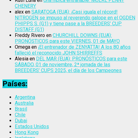
Ruth Luna
en
Una hípica entrañable: MUERE PENNY
CHENERY
alex
en
SARATOGA (EUA): ¡Casi iguala el récord!
NITROGEN se impuso al reverendo galope en el OGDEN
PHIPPS S. (G1) y tiene pase a la BREEDERS’ CUP
DISTAFF (G1)
Freddy Rivero
en
CHURCHILL DOWNS (EUA):
PRONÓSTICOS para este VIERNES, 01 de MAYO
Omega
en
¡El entrenador de ZENYATTA! A los 80 años
falleció el reconocido JOHN SHIRREFFS
Alesia
en
DEL MAR (EUA): PRONÓSTICOS para este
SÁBADO, 01 de noviembre, 2ª jornada de las
BREEDERS’ CUPS 2025, el día de los Campeones
Países:
Argentina
Australia
Brasil
Chile
Dubai
Estados Unidos
Hong Kong