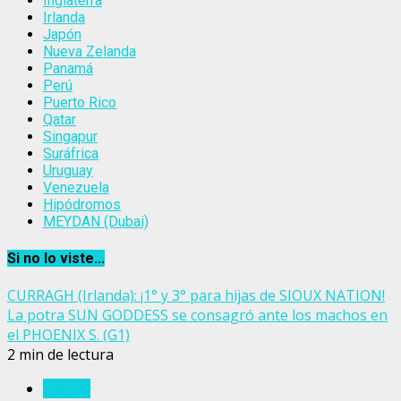
Inglaterra
Irlanda
Japón
Nueva Zelanda
Panamá
Perú
Puerto Rico
Qatar
Singapur
Suráfrica
Uruguay
Venezuela
Hipódromos
MEYDAN (Dubai)
Si no lo viste...
CURRAGH (Irlanda): ¡1° y 3° para hijas de SIOUX NATION!
La potra SUN GODDESS se consagró ante los machos en
el PHOENIX S. (G1)
2 min de lectura
Irlanda