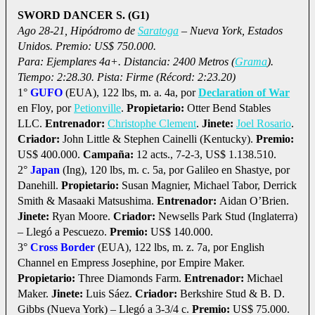
SWORD DANCER S. (G1)
Ago 28-21, Hipódromo de
Saratoga
– Nueva York, Estados
Unidos. Premio: US$ 750.000.
Para: Ejemplares 4a+. Distancia: 2400 Metros (
Grama
).
Tiempo: 2:28.30. Pista: Firme (Récord: 2:23.20)
1°
GUFO
(EUA), 122 lbs, m. a. 4a, por
Declaration of War
en Floy, por
Petionville
.
Propietario:
Otter Bend Stables
LLC.
Entrenador:
Christophe Clement
.
Jinete:
Joel Rosario
.
Criador:
John Little & Stephen Cainelli (Kentucky).
Premio:
US$ 400.000.
Campaña:
12 acts., 7-2-3, US$ 1.138.510.
2°
Japan
(Ing), 120 lbs, m. c. 5a, por Galileo en Shastye, por
Danehill.
Propietario:
Susan Magnier, Michael Tabor, Derrick
Smith & Masaaki Matsushima.
Entrenador:
Aidan O’Brien.
Jinete:
Ryan Moore.
Criador:
Newsells Park Stud (Inglaterra)
– Llegó a Pescuezo.
Premio:
US$ 140.000.
3°
Cross Border
(EUA), 122 lbs, m. z. 7a, por English
Channel en Empress Josephine, por Empire Maker.
Propietario:
Three Diamonds Farm.
Entrenador:
Michael
Maker.
Jinete:
Luis Sáez.
Criador:
Berkshire Stud & B. D.
Gibbs (Nueva York) – Llegó a 3-3/4 c.
Premio:
US$ 75.000.