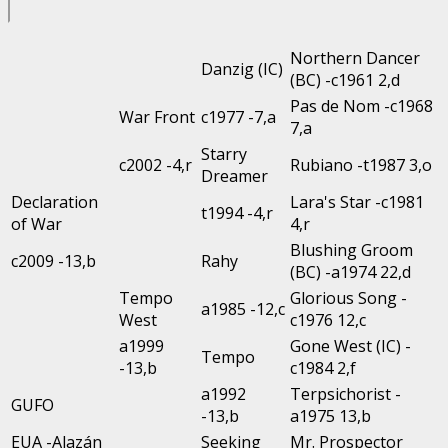
Northern Dancer
Danzig (IC)
(BC) -c1961 2,d
Pas de Nom -c1968
War Front
c1977 -7,a
7,a
Starry
c2002 -4,r
Rubiano -t1987 3,o
Dreamer
Declaration
Lara's Star -c1981
t1994 -4,r
of War
4,r
Blushing Groom
c2009 -13,b
Rahy
(BC) -a1974 22,d
Tempo
Glorious Song -
a1985 -12,c
West
c1976 12,c
a1999
Gone West (IC) -
Tempo
-13,b
c1984 2,f
a1992
Terpsichorist -
GUFO
-13,b
a1975 13,b
EUA -Alazán
Seeking
Mr. Prospector