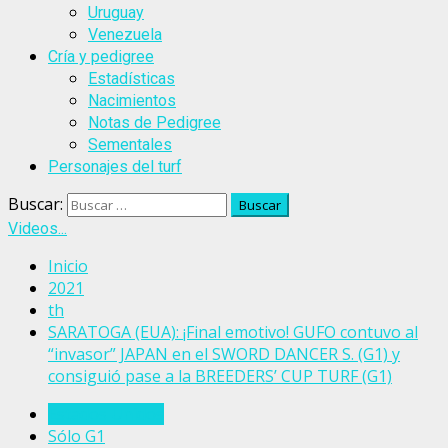
Uruguay
Venezuela
Cría y pedigree
Estadísticas
Nacimientos
Notas de Pedigree
Sementales
Personajes del turf
Buscar:
Videos...
Inicio
2021
th
SARATOGA (EUA): ¡Final emotivo! GUFO contuvo al
“invasor” JAPAN en el SWORD DANCER S. (G1) y
consiguió pase a la BREEDERS’ CUP TURF (G1)
Estados Unidos
Sólo G1