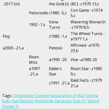
-2017 (m)
the Gold (I)
(BC) -c1970 13,c
Con Game -z1974
Petionville
c1985 -5,c
5,c
Vana
Wavering Monarch
1992 -1,s
Turns
-c1979 8,h
The Wheel Turns -
Floy
z1985 -1,x
a1977 1,x
Affirmed -a1975
a2005 -21,a
Peteski
23,b
Risen
a1990 -20
Vive -a1985 20
Miss
a1997
Eddie's
Risen Star -z1985
-21,a
Star
9,c
Bald Facts -z1979
z1991 -21,a
21,a
Tags:
Christophe Clement
Declaration of War
Grama
Gufo
Joel Rosario
Petionville
Saratoga
Solo G1
Sword
Dancer S.