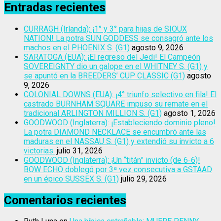
Entradas recientes
CURRAGH (Irlanda): ¡1° y 3° para hijas de SIOUX
NATION! La potra SUN GODDESS se consagró ante los
machos en el PHOENIX S. (G1)
agosto 9, 2026
SARATOGA (EUA): ¡El regreso del Jedi! El Campeón
SOVEREIGNTY dio un galope en el WHITNEY S. (G1) y
se apuntó en la BREEDERS’ CUP CLASSIC (G1)
agosto
9, 2026
COLONIAL DOWNS (EUA): ¡4° triunfo selectivo en fila! El
castrado BURNHAM SQUARE impuso su remate en el
tradicional ARLINGTON MILLION S. (G1)
agosto 1, 2026
GOODWOOD (Inglaterra): ¡Estableciendo dominio pleno!
La potra DIAMOND NECKLACE se encumbró ante las
maduras en el NASSAU S. (G1) y extendió su invicto a 6
victorias.
julio 31, 2026
GOODWOOD (Inglaterra): ¡Un “titán” invicto (de 6-6)!
BOW ECHO doblegó por 3ª vez consecutiva a GSTAAD
en un épico SUSSEX S. (G1)
julio 29, 2026
Comentarios recientes