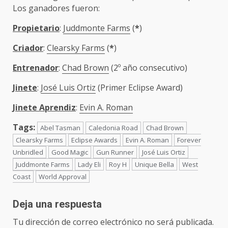
Los ganadores fueron:
Propietario
:
Juddmonte Farms
(
*
)
Criador
:
Clearsky Farms
(
*
)
Entrenador
:
Chad Brown
(2º año consecutivo)
Jinete
:
José Luis Ortiz
(Primer Eclipse Award)
Jinete Aprendiz
:
Evin A. Roman
Tags:
Abel Tasman
Caledonia Road
Chad Brown
Clearsky Farms
Eclipse Awards
Evin A. Roman
Forever
Unbridled
Good Magic
Gun Runner
José Luis Ortiz
Juddmonte Farms
Lady Eli
Roy H
Unique Bella
West
Coast
World Approval
Deja una respuesta
Tu dirección de correo electrónico no será publicada.