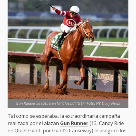
Gun Runner se sobró en la "Classic" (G1) - Foto: NY Daily News
Tal como se esperaba, la extraordinaria campaña
realizada por el alazán
Gun Runner
(13, Candy Ride
en Quiet Giant, por Giant’s Causeway) le aseguró los