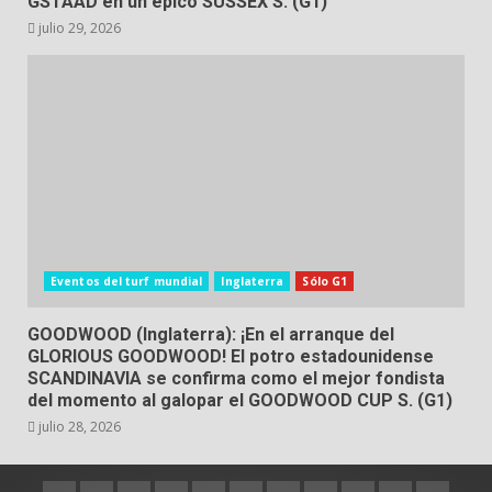
GSTAAD en un épico SUSSEX S. (G1)
julio 29, 2026
Eventos del turf mundial
Inglaterra
Sólo G1
GOODWOOD (Inglaterra): ¡En el arranque del
GLORIOUS GOODWOOD! El potro estadounidense
SCANDINAVIA se confirma como el mejor fondista
del momento al galopar el GOODWOOD CUP S. (G1)
julio 28, 2026