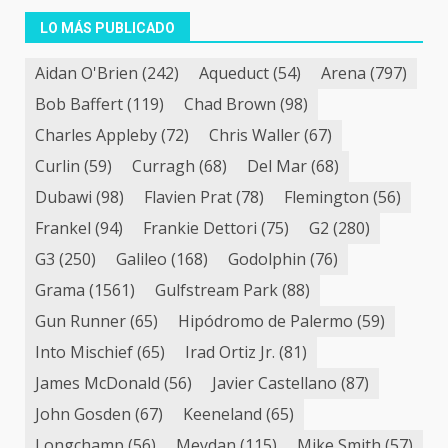
LO MÁS PUBLICADO
Aidan O'Brien
(242)
Aqueduct
(54)
Arena
(797)
Bob Baffert
(119)
Chad Brown
(98)
Charles Appleby
(72)
Chris Waller
(67)
Curlin
(59)
Curragh
(68)
Del Mar
(68)
Dubawi
(98)
Flavien Prat
(78)
Flemington
(56)
Frankel
(94)
Frankie Dettori
(75)
G2
(280)
G3
(250)
Galileo
(168)
Godolphin
(76)
Grama
(1561)
Gulfstream Park
(88)
Gun Runner
(65)
Hipódromo de Palermo
(59)
Into Mischief
(65)
Irad Ortiz Jr.
(81)
James McDonald
(56)
Javier Castellano
(87)
John Gosden
(67)
Keeneland
(65)
Longchamp
(56)
Meydan
(115)
Mike Smith
(57)