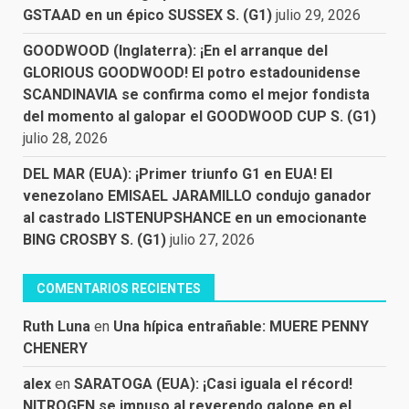
GSTAAD en un épico SUSSEX S. (G1)
julio 29, 2026
GOODWOOD (Inglaterra): ¡En el arranque del
GLORIOUS GOODWOOD! El potro estadounidense
SCANDINAVIA se confirma como el mejor fondista
del momento al galopar el GOODWOOD CUP S. (G1)
julio 28, 2026
DEL MAR (EUA): ¡Primer triunfo G1 en EUA! El
venezolano EMISAEL JARAMILLO condujo ganador
al castrado LISTENUPSHANCE en un emocionante
BING CROSBY S. (G1)
julio 27, 2026
COMENTARIOS RECIENTES
Ruth Luna
en
Una hípica entrañable: MUERE PENNY
CHENERY
alex
en
SARATOGA (EUA): ¡Casi iguala el récord!
NITROGEN se impuso al reverendo galope en el