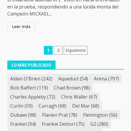
en la prueba, respondiendo a una lúcida monta del
Campeón MICKAEL...
Leer más
Navegación
1
2
Siguiente
de
LO MÁS PUBLICADO
entradas
Aidan O'Brien
(242)
Aqueduct
(54)
Arena
(797)
Bob Baffert
(119)
Chad Brown
(98)
Charles Appleby
(72)
Chris Waller
(67)
Curlin
(59)
Curragh
(68)
Del Mar
(68)
Dubawi
(98)
Flavien Prat
(78)
Flemington
(56)
Frankel
(94)
Frankie Dettori
(75)
G2
(280)