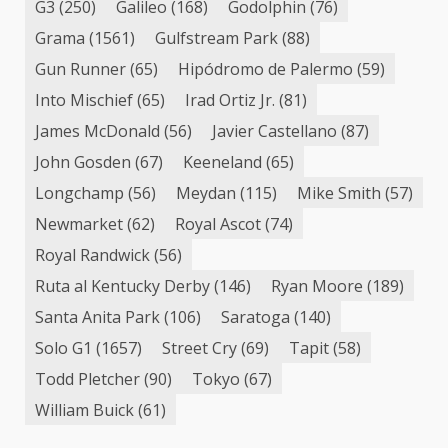
G3
(250)
Galileo
(168)
Godolphin
(76)
Grama
(1561)
Gulfstream Park
(88)
Gun Runner
(65)
Hipódromo de Palermo
(59)
Into Mischief
(65)
Irad Ortiz Jr.
(81)
James McDonald
(56)
Javier Castellano
(87)
John Gosden
(67)
Keeneland
(65)
Longchamp
(56)
Meydan
(115)
Mike Smith
(57)
Newmarket
(62)
Royal Ascot
(74)
Royal Randwick
(56)
Ruta al Kentucky Derby
(146)
Ryan Moore
(189)
Santa Anita Park
(106)
Saratoga
(140)
Solo G1
(1657)
Street Cry
(69)
Tapit
(58)
Todd Pletcher
(90)
Tokyo
(67)
William Buick
(61)