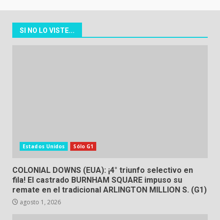
SI NO LO VISTE...
Estados Unidos
Sólo G1
COLONIAL DOWNS (EUA): ¡4° triunfo selectivo en
fila! El castrado BURNHAM SQUARE impuso su
remate en el tradicional ARLINGTON MILLION S. (G1)
agosto 1, 2026