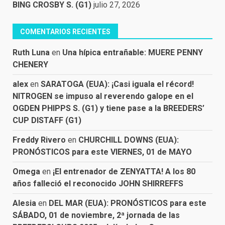
BING CROSBY S. (G1)
julio 27, 2026
COMENTARIOS RECIENTES
Ruth Luna
en
Una hípica entrañable: MUERE PENNY
CHENERY
alex
en
SARATOGA (EUA): ¡Casi iguala el récord!
NITROGEN se impuso al reverendo galope en el
OGDEN PHIPPS S. (G1) y tiene pase a la BREEDERS’
CUP DISTAFF (G1)
Freddy Rivero
en
CHURCHILL DOWNS (EUA):
PRONÓSTICOS para este VIERNES, 01 de MAYO
Omega
en
¡El entrenador de ZENYATTA! A los 80
años falleció el reconocido JOHN SHIRREFFS
Alesia
en
DEL MAR (EUA): PRONÓSTICOS para este
SÁBADO, 01 de noviembre, 2ª jornada de las