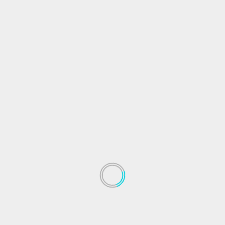
diciembre 2020
noviembre 2020
septiembre 2020
agosto 2020
julio 2020
mayo 2020
abril 2020
marzo 2020
febrero 2020
enero 2020
diciembre 2019
noviembre 2019