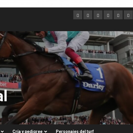
Argentina
Australia
Brasil
Chile
Dubai
Es
Un
l
Cría y pedigree
Personajes del turf