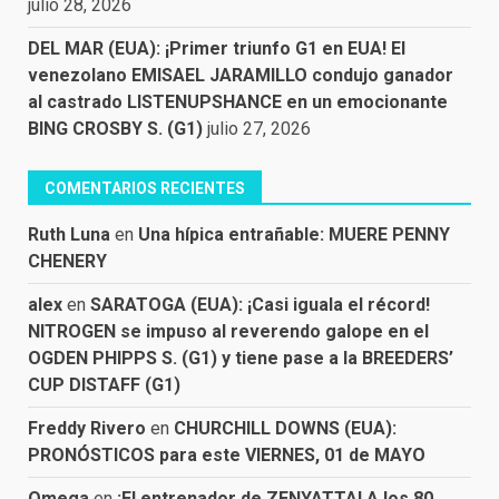
julio 28, 2026
DEL MAR (EUA): ¡Primer triunfo G1 en EUA! El
venezolano EMISAEL JARAMILLO condujo ganador
al castrado LISTENUPSHANCE en un emocionante
BING CROSBY S. (G1)
julio 27, 2026
COMENTARIOS RECIENTES
Ruth Luna
en
Una hípica entrañable: MUERE PENNY
CHENERY
alex
en
SARATOGA (EUA): ¡Casi iguala el récord!
NITROGEN se impuso al reverendo galope en el
OGDEN PHIPPS S. (G1) y tiene pase a la BREEDERS’
CUP DISTAFF (G1)
Freddy Rivero
en
CHURCHILL DOWNS (EUA):
PRONÓSTICOS para este VIERNES, 01 de MAYO
Omega
en
¡El entrenador de ZENYATTA! A los 80