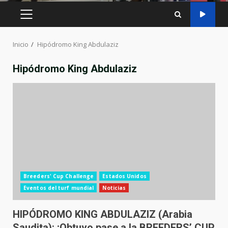
MENÚ
PRINCIPAL
Inicio
Hipódromo King Abdulaziz
Hipódromo King Abdulaziz
Breeders' Cup Challenge
Estados Unidos
Eventos del turf mundial
Noticias
HIPÓDROMO KING ABDULAZIZ (Arabia
Saudita): ¡Obtuvo pase a la BREEDERS’ CUP