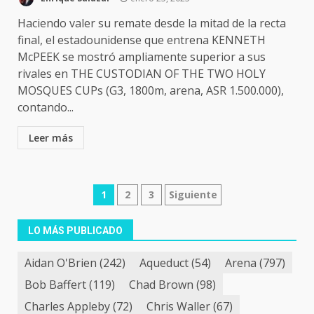
Haciendo valer su remate desde la mitad de la recta
final, el estadounidense que entrena KENNETH
McPEEK se mostró ampliamente superior a sus
rivales en THE CUSTODIAN OF THE TWO HOLY
MOSQUES CUPs (G3, 1800m, arena, ASR 1.500.000),
contando...
Leer más
Navegación
1
2
3
Siguiente
de
LO MÁS PUBLICADO
entradas
Aidan O'Brien
(242)
Aqueduct
(54)
Arena
(797)
Bob Baffert
(119)
Chad Brown
(98)
Charles Appleby
(72)
Chris Waller
(67)