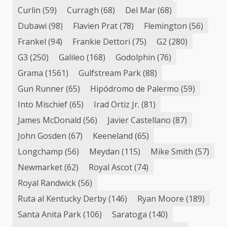
Curlin
(59)
Curragh
(68)
Del Mar
(68)
Dubawi
(98)
Flavien Prat
(78)
Flemington
(56)
Frankel
(94)
Frankie Dettori
(75)
G2
(280)
G3
(250)
Galileo
(168)
Godolphin
(76)
Grama
(1561)
Gulfstream Park
(88)
Gun Runner
(65)
Hipódromo de Palermo
(59)
Into Mischief
(65)
Irad Ortiz Jr.
(81)
James McDonald
(56)
Javier Castellano
(87)
John Gosden
(67)
Keeneland
(65)
Longchamp
(56)
Meydan
(115)
Mike Smith
(57)
Newmarket
(62)
Royal Ascot
(74)
Royal Randwick
(56)
Ruta al Kentucky Derby
(146)
Ryan Moore
(189)
Santa Anita Park
(106)
Saratoga
(140)