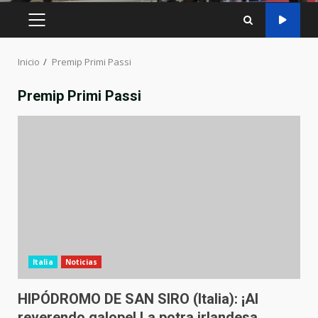
MENÚ
PRINCIPAL
Inicio
Premip Primi Passi
Premip Primi Passi
Italia
Noticias
HIPÓDROMO DE SAN SIRO (Italia): ¡Al
reverendo galope! La potra irlandesa