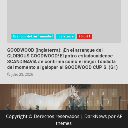
Eventos del turf mundial
Inglaterra
Sólo G1
GOODWOOD (Inglaterra): ¡En el arranque del
GLORIOUS GOODWOOD! El potro estadounidense
SCANDINAVIA se confirma como el mejor fondista
del momento al galopar el GOODWOOD CUP S. (G1)
julio 28, 2026
Argentina
Australia
Brasil
Chile
Dubai
Estados
Hong
Inglaterra
Irlanda
Japón
Nueva
Unidos
Kong
Zelanda
Panamá
Perú
Puerto
Qatar
Singapur
Suráfrica
Uruguay
Venezuela
Hipódromos
MEYDA
Rico
(Dubai)
Copyright © Derechos reservados
|
DarkNews
por AF
themes.