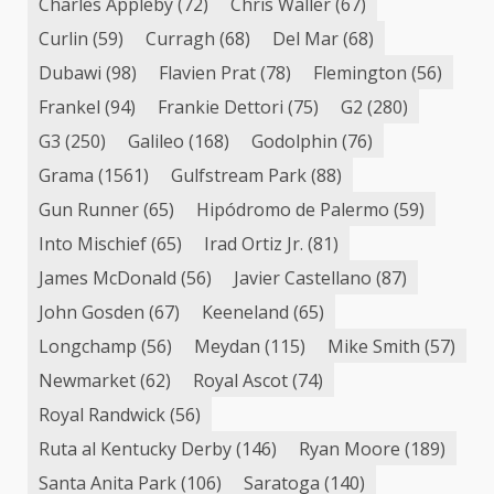
Charles Appleby
(72)
Chris Waller
(67)
Curlin
(59)
Curragh
(68)
Del Mar
(68)
Dubawi
(98)
Flavien Prat
(78)
Flemington
(56)
Frankel
(94)
Frankie Dettori
(75)
G2
(280)
G3
(250)
Galileo
(168)
Godolphin
(76)
Grama
(1561)
Gulfstream Park
(88)
Gun Runner
(65)
Hipódromo de Palermo
(59)
Into Mischief
(65)
Irad Ortiz Jr.
(81)
James McDonald
(56)
Javier Castellano
(87)
John Gosden
(67)
Keeneland
(65)
Longchamp
(56)
Meydan
(115)
Mike Smith
(57)
Newmarket
(62)
Royal Ascot
(74)
Royal Randwick
(56)
Ruta al Kentucky Derby
(146)
Ryan Moore
(189)
Santa Anita Park
(106)
Saratoga
(140)