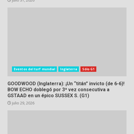
julio 31, 2026
Eventos del turf mundial
Inglaterra
Sólo G1
GOODWOOD (Inglaterra): ¡Un “titán” invicto (de 6-6)!
BOW ECHO doblegó por 3ª vez consecutiva a
GSTAAD en un épico SUSSEX S. (G1)
julio 29, 2026