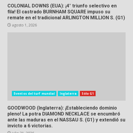
COLONIAL DOWNS (EUA): ¡4° triunfo selectivo en
fila! El castrado BURNHAM SQUARE impuso su
remate en el tradicional ARLINGTON MILLION S. (G1)
agosto 1, 2026
Eventos del turf mundial
Inglaterra
Sólo G1
GOODWOOD (Inglaterra): ¡Estableciendo dominio
pleno! La potra DIAMOND NECKLACE se encumbró
ante las maduras en el NASSAU S. (G1) y extendió su
invicto a 6 victorias.