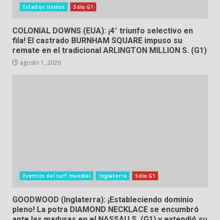
Estados Unidos
Sólo G1
COLONIAL DOWNS (EUA): ¡4° triunfo selectivo en
fila! El castrado BURNHAM SQUARE impuso su
remate en el tradicional ARLINGTON MILLION S. (G1)
agosto 1, 2026
Eventos del turf mundial
Inglaterra
Sólo G1
GOODWOOD (Inglaterra): ¡Estableciendo dominio
pleno! La potra DIAMOND NECKLACE se encumbró
ante las maduras en el NASSAU S. (G1) y extendió su