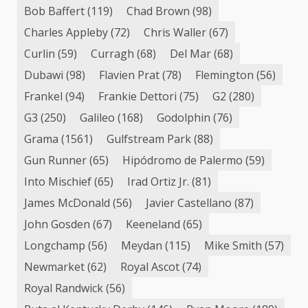
Bob Baffert
(119)
Chad Brown
(98)
Charles Appleby
(72)
Chris Waller
(67)
Curlin
(59)
Curragh
(68)
Del Mar
(68)
Dubawi
(98)
Flavien Prat
(78)
Flemington
(56)
Frankel
(94)
Frankie Dettori
(75)
G2
(280)
G3
(250)
Galileo
(168)
Godolphin
(76)
Grama
(1561)
Gulfstream Park
(88)
Gun Runner
(65)
Hipódromo de Palermo
(59)
Into Mischief
(65)
Irad Ortiz Jr.
(81)
James McDonald
(56)
Javier Castellano
(87)
John Gosden
(67)
Keeneland
(65)
Longchamp
(56)
Meydan
(115)
Mike Smith
(57)
Newmarket
(62)
Royal Ascot
(74)
Royal Randwick
(56)