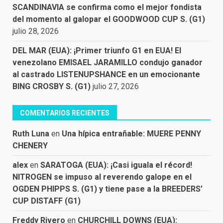
SCANDINAVIA se confirma como el mejor fondista
del momento al galopar el GOODWOOD CUP S. (G1)
julio 28, 2026
DEL MAR (EUA): ¡Primer triunfo G1 en EUA! El
venezolano EMISAEL JARAMILLO condujo ganador
al castrado LISTENUPSHANCE en un emocionante
BING CROSBY S. (G1)
julio 27, 2026
COMENTARIOS RECIENTES
Ruth Luna
en
Una hípica entrañable: MUERE PENNY
CHENERY
alex
en
SARATOGA (EUA): ¡Casi iguala el récord!
NITROGEN se impuso al reverendo galope en el
OGDEN PHIPPS S. (G1) y tiene pase a la BREEDERS’
CUP DISTAFF (G1)
Freddy Rivero
en
CHURCHILL DOWNS (EUA):