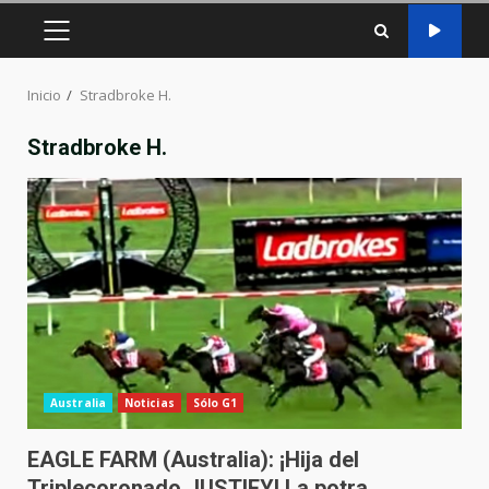
MENÚ
PRINCIPAL
Inicio
Stradbroke H.
Stradbroke H.
Australia
Noticias
Sólo G1
EAGLE FARM (Australia): ¡Hija del
Triplecoronado JUSTIFY! La potra