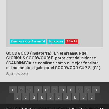
Eventos del turf mundial
Inglaterra
Sólo G1
GOODWOOD (Inglaterra): ¡En el arranque del
GLORIOUS GOODWOOD! El potro estadounidense
SCANDINAVIA se confirma como el mejor fondista
del momento al galopar el GOODWOOD CUP S. (G1)
julio 28, 2026
Argentina
Australia
Brasil
Chile
Dubai
Estados
Hong
Inglaterra
Irlanda
Japón
Nueva
Unidos
Kong
Zelanda
Panamá
Perú
Puerto
Qatar
Singapur
Suráfrica
Uruguay
Venezuela
Hipódromos
MEYDA
Rico
(Dubai)