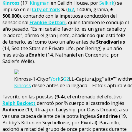
Kinross
(17,
Kingman
en Ceilidh House, por
Selkirk
) se
impuso en el
City of
York
S.
(
G2
, 1400m, grama,
£
500.000
), contando con la impetuosa conducción del
sensacional
Frankie Dettori
, quien también le condujo el
año pasado. “Es mi caballo favorito, es un gran caballo y
le adoro”, afirmó el gran jinete, añadiendo que está feliz
de tenerlo, así como tuvo un año antes de
Stradivarius
(14, Sea the Stars en Private Life, por Bering) y un año
más atrás a
Enable
(14, Nathaniel en Concentric, por
Sadler’s Wells).
Kinross-1-Cityof
York
S
G2
LL-Captura.jpg" alt="" width
Kinross
desde antes de la llegada – Foto: Captura Vid
Favorito en las puestas (
9-4
), el entrenado del efectivo
Ralph Beckett
derrotó por ¾ cuerpo al castrado inglés
Audience
(19, Iffraaj en Ladyship, por Oasis Dream), a su
vez una cabeza delante de la potra inglesa
Sandrine
(19,
Bobby’s Kitten en Seychelloise, por Pivotal). Para ello,
accionó a mitad del grupo de once participantes durante