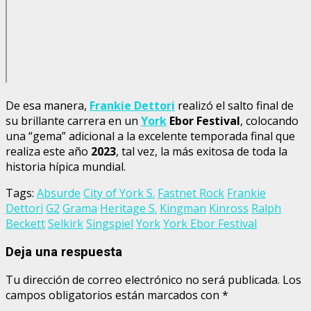
De esa manera,
Frankie Dettori
realizó el salto final de
su brillante carrera en un
York
Ebor Festival
, colocando
una “gema” adicional a la excelente temporada final que
realiza este año
2023
, tal vez, la más exitosa de toda la
historia hípica mundial.
Tags:
Absurde
City of York S.
Fastnet Rock
Frankie
Dettori
G2
Grama
Heritage S.
Kingman
Kinross
Ralph
Beckett
Selkirk
Singspiel
York
York Ebor Festival
Deja una respuesta
Tu dirección de correo electrónico no será publicada.
Los
campos obligatorios están marcados con
*