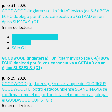
julio 31, 2026
GOODWOOD (Inglaterra): ¡Un “titán” invicto (de 6-6)! BOW
ECHO doblegó por 3ª vez consecutiva a GSTAAD en un
épico SUSSEX S. (G1)
5 min de lectura
Eventos del turf mundial
Inglaterra
Sólo G1
GOODWOOD (Inglaterra): ¡Un “titán” invicto (de 6-6)! BOW
ECHO doblegó por 3ª vez consecutiva a GSTAAD en un
épico SUSSEX S. (G1)
julio 29, 2026
GOODWOOD (Inglaterra): ¡En el arranque del GLORIOUS
GOODWOOD! El potro estadounidense SCANDINAVIA se
confirma como el mejor fondista del momento al galopar
el GOODWOOD CUP S. (G1)
6 min de lectura