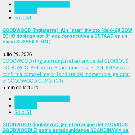
Eventos del turf mundial
Inglaterra
Sólo G1
GOODWOOD (Inglaterra): ¡Un “titán” invicto (de 6-6)! BOW
ECHO doblegó por 3ª vez consecutiva a GSTAAD en un
épico SUSSEX S. (G1)
julio 29, 2026
GOODWOOD (Inglaterra): ¡En el arranque del GLORIOUS
GOODWOOD! El potro estadounidense SCANDINAVIA se
confirma como el mejor fondista del momento al galopar
el GOODWOOD CUP S. (G1)
6 min de lectura
Eventos del turf mundial
Inglaterra
Sólo G1
GOODWOOD (Inglaterra): ¡En el arranque del GLORIOUS
GOODWOOD! El potro estadounidense SCANDINAVIA se