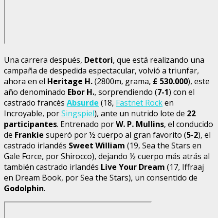
Una carrera después,
Dettori
, que está realizando una
campaña de despedida espectacular, volvió a triunfar,
ahora en el
Heritage H.
(2800m, grama,
£ 530.000
), este
año denominado
Ebor H.
, sorprendiendo (
7-1
) con el
castrado francés
Absurde
(18,
Fastnet Rock
en
Incroyable, por
Singspiel
), ante un nutrido lote de
22
participantes
. Entrenado por
W. P. Mullins
, el conducido
de
Frankie
superó por ½ cuerpo al gran favorito (
5-2
), el
castrado irlandés
Sweet William
(19, Sea the Stars en
Gale Force, por Shirocco), dejando ½ cuerpo más atrás al
también castrado irlandés
Live Your Dream
(17, Iffraaj
en Dream Book, por Sea the Stars), un consentido de
Godolphin
.