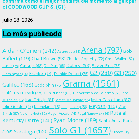
confirma como el mejor fondista del momento al galopar
el GOODWOOD CUP S. (G1)
julio 28, 2026
Lo más publicado
Arena
(797)
Aidan O'Brien
(242)
Bob
Aqueduct
(54)
Baffert
(119)
Chad Brown
(98)
Charles Appleby
(72)
Chris Waller
(67)
Dubawi
(98)
Flavien Prat
(78)
Curragh
(68)
Del Mar
(68)
Curlin
(59)
G2
(280)
G3
(250)
Frankel
(94)
Frankie Dettori
(75)
Flemington
(56)
Grama
(1561)
Galileo
(168)
Godolphin
(76)
Gulfstream Park
(88)
Gun Runner
(65)
Hipódromo de Palermo
(59)
Into
Irad Ortiz Jr.
(81)
Javier Castellano
(87)
Mischief
(65)
James McDonald
(56)
Meydan
(115)
John Gosden
(67)
Keeneland
(65)
Longchamp
(56)
Mike
Ruta al
Royal Ascot
(74)
Smith
(57)
Newmarket
(62)
Royal Randwick
(56)
Ryan Moore
(189)
Kentucky Derby
(146)
Santa Anita Park
Solo G1
(1657)
Saratoga
(140)
(106)
Street Cry