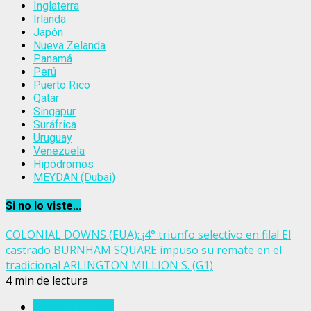
Inglaterra
Irlanda
Japón
Nueva Zelanda
Panamá
Perú
Puerto Rico
Qatar
Singapur
Suráfrica
Uruguay
Venezuela
Hipódromos
MEYDAN (Dubai)
Si no lo viste...
COLONIAL DOWNS (EUA): ¡4° triunfo selectivo en fila! El
castrado BURNHAM SQUARE impuso su remate en el
tradicional ARLINGTON MILLION S. (G1)
4 min de lectura
Estados Unidos