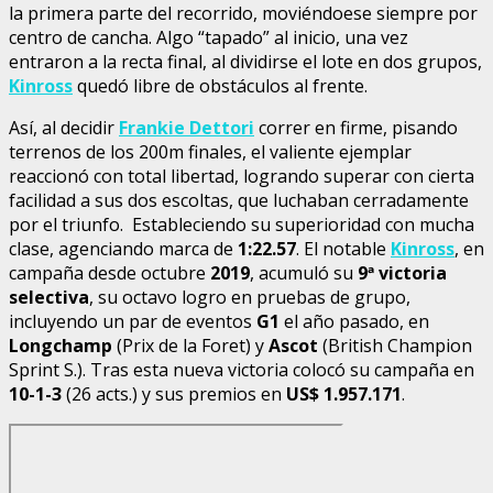
la primera parte del recorrido, moviéndoese siempre por
centro de cancha. Algo “tapado” al inicio, una vez
entraron a la recta final, al dividirse el lote en dos grupos,
Kinross
quedó libre de obstáculos al frente.
Así, al decidir
Frankie Dettori
correr en firme, pisando
terrenos de los 200m finales, el valiente ejemplar
reaccionó con total libertad, logrando superar con cierta
facilidad a sus dos escoltas, que luchaban cerradamente
por el triunfo. Estableciendo su superioridad con mucha
clase, agenciando marca de
1:22.57
. El notable
Kinross
, en
campaña desde octubre
2019
, acumuló su
9ª victoria
selectiva
, su octavo logro en pruebas de grupo,
incluyendo un par de eventos
G1
el año pasado, en
Longchamp
(Prix de la Foret) y
Ascot
(British Champion
Sprint S.). Tras esta nueva victoria colocó su campaña en
10-1-3
(26 acts.) y sus premios en
US$ 1.957.171
.