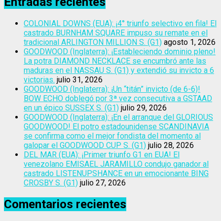
Entradas recientes
COLONIAL DOWNS (EUA): ¡4° triunfo selectivo en fila! El
castrado BURNHAM SQUARE impuso su remate en el
tradicional ARLINGTON MILLION S. (G1)
agosto 1, 2026
GOODWOOD (Inglaterra): ¡Estableciendo dominio pleno!
La potra DIAMOND NECKLACE se encumbró ante las
maduras en el NASSAU S. (G1) y extendió su invicto a 6
victorias.
julio 31, 2026
GOODWOOD (Inglaterra): ¡Un “titán” invicto (de 6-6)!
BOW ECHO doblegó por 3ª vez consecutiva a GSTAAD
en un épico SUSSEX S. (G1)
julio 29, 2026
GOODWOOD (Inglaterra): ¡En el arranque del GLORIOUS
GOODWOOD! El potro estadounidense SCANDINAVIA
se confirma como el mejor fondista del momento al
galopar el GOODWOOD CUP S. (G1)
julio 28, 2026
DEL MAR (EUA): ¡Primer triunfo G1 en EUA! El
venezolano EMISAEL JARAMILLO condujo ganador al
castrado LISTENUPSHANCE en un emocionante BING
CROSBY S. (G1)
julio 27, 2026
Comentarios recientes