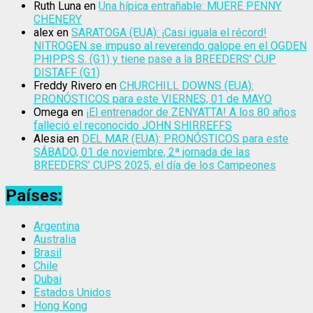
Ruth Luna
en
Una hípica entrañable: MUERE PENNY
CHENERY
alex
en
SARATOGA (EUA): ¡Casi iguala el récord!
NITROGEN se impuso al reverendo galope en el OGDEN
PHIPPS S. (G1) y tiene pase a la BREEDERS’ CUP
DISTAFF (G1)
Freddy Rivero
en
CHURCHILL DOWNS (EUA):
PRONÓSTICOS para este VIERNES, 01 de MAYO
Omega
en
¡El entrenador de ZENYATTA! A los 80 años
falleció el reconocido JOHN SHIRREFFS
Alesia
en
DEL MAR (EUA): PRONÓSTICOS para este
SÁBADO, 01 de noviembre, 2ª jornada de las
BREEDERS’ CUPS 2025, el día de los Campeones
Países:
Argentina
Australia
Brasil
Chile
Dubai
Estados Unidos
Hong Kong