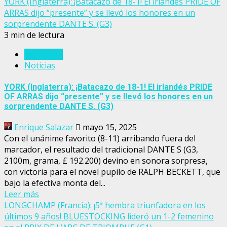
YORK (Inglaterra): ¡Batacazo de 18-1! El irlandés PRIDE OF
ARRAS dijo “presente” y se llevó los honores en un
sorprendente DANTE S. (G3)
3 min de lectura
Inglaterra
Noticias
YORK (Inglaterra): ¡Batacazo de 18-1! El irlandés PRIDE
OF ARRAS dijo “presente” y se llevó los honores en un
sorprendente DANTE S. (G3)
Enrique Salazar
mayo 15, 2025
Con el unánime favorito (8-11) arribando fuera del
marcador, el resultado del tradicional DANTE S (G3,
2100m, grama, £ 192.200) devino en sonora sorpresa,
con victoria para el novel pupilo de RALPH BECKETT, que
bajo la efectiva monta del...
Leer más
LONGCHAMP (Francia): ¡5ª hembra triunfadora en los
últimos 9 años! BLUESTOCKING lideró un 1-2 femenino