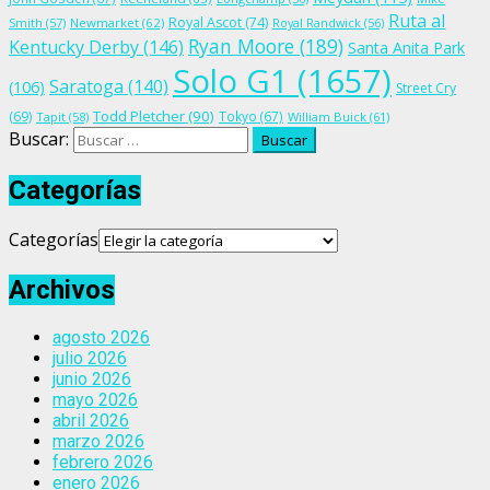
Ruta al
Royal Ascot
(74)
Smith
(57)
Newmarket
(62)
Royal Randwick
(56)
Ryan Moore
(189)
Kentucky Derby
(146)
Santa Anita Park
Solo G1
(1657)
Saratoga
(140)
(106)
Street Cry
Todd Pletcher
(90)
(69)
Tokyo
(67)
Tapit
(58)
William Buick
(61)
Buscar:
Categorías
Categorías
Archivos
agosto 2026
julio 2026
junio 2026
mayo 2026
abril 2026
marzo 2026
febrero 2026
enero 2026