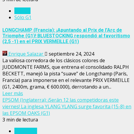
Francia
Sólo G1
LONGCHAMP (Francia): ¡Apuntando al Prix de l’Arc de
Triomphe (G1)! BLUESTOCKING respondió al favoritismo
(2,5 -1) en el PRIX VERMEILLE (G1)
Enrique Salazar
septiembre 24, 2024
La valiosa corredora de los clásicos colores de
JUDDMONTE FARMS, que entrena el consolidado RALPH
BECKETT, manejó la pista “suave” de Longchamp (París,
Francia) para imponerse en el relevante PRIX VERMEILLE
(G1, 2400m, grama, € 600.000), derrotando a un...
Leer más
EPSOM (Inglaterra): ¡Serán 12 las competidoras este
viernes! La inglesa YLANG YLANG surge favorita (15-8) en
las EPSOM OAKS (G1)
3 min de lectura
Inglaterra