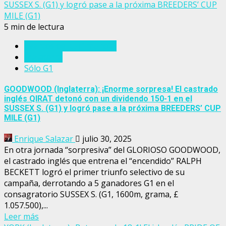
SUSSEX S. (G1) y logró pase a la próxima BREEDERS’ CUP
MILE (G1)
5 min de lectura
Eventos del turf mundial
Inglaterra
Sólo G1
GOODWOOD (Inglaterra): ¡Enorme sorpresa! El castrado
inglés QIRAT detonó con un dividendo 150-1 en el
SUSSEX S. (G1) y logró pase a la próxima BREEDERS’ CUP
MILE (G1)
Enrique Salazar
julio 30, 2025
En otra jornada “sorpresiva” del GLORIOSO GOODWOOD,
el castrado inglés que entrena el “encendido” RALPH
BECKETT logró el primer triunfo selectivo de su
campaña, derrotando a 5 ganadores G1 en el
consagratorio SUSSEX S. (G1, 1600m, grama, £
1.057.500),...
Leer más