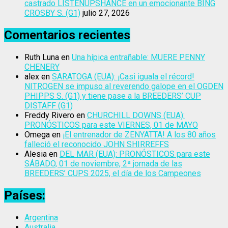
castrado LISTENUPSHANCE en un emocionante BING
CROSBY S. (G1)
julio 27, 2026
Comentarios recientes
Ruth Luna
en
Una hípica entrañable: MUERE PENNY
CHENERY
alex
en
SARATOGA (EUA): ¡Casi iguala el récord!
NITROGEN se impuso al reverendo galope en el OGDEN
PHIPPS S. (G1) y tiene pase a la BREEDERS’ CUP
DISTAFF (G1)
Freddy Rivero
en
CHURCHILL DOWNS (EUA):
PRONÓSTICOS para este VIERNES, 01 de MAYO
Omega
en
¡El entrenador de ZENYATTA! A los 80 años
falleció el reconocido JOHN SHIRREFFS
Alesia
en
DEL MAR (EUA): PRONÓSTICOS para este
SÁBADO, 01 de noviembre, 2ª jornada de las
BREEDERS’ CUPS 2025, el día de los Campeones
Países:
Argentina
Australia