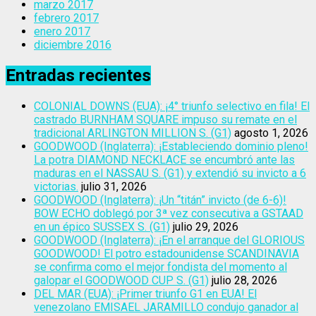
marzo 2017
febrero 2017
enero 2017
diciembre 2016
Entradas recientes
COLONIAL DOWNS (EUA): ¡4° triunfo selectivo en fila! El
castrado BURNHAM SQUARE impuso su remate en el
tradicional ARLINGTON MILLION S. (G1)
agosto 1, 2026
GOODWOOD (Inglaterra): ¡Estableciendo dominio pleno!
La potra DIAMOND NECKLACE se encumbró ante las
maduras en el NASSAU S. (G1) y extendió su invicto a 6
victorias.
julio 31, 2026
GOODWOOD (Inglaterra): ¡Un “titán” invicto (de 6-6)!
BOW ECHO doblegó por 3ª vez consecutiva a GSTAAD
en un épico SUSSEX S. (G1)
julio 29, 2026
GOODWOOD (Inglaterra): ¡En el arranque del GLORIOUS
GOODWOOD! El potro estadounidense SCANDINAVIA
se confirma como el mejor fondista del momento al
galopar el GOODWOOD CUP S. (G1)
julio 28, 2026
DEL MAR (EUA): ¡Primer triunfo G1 en EUA! El
venezolano EMISAEL JARAMILLO condujo ganador al