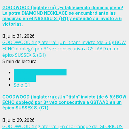
GOODWOOD (Inglaterra): ¡Estableciendo dominio pleno!
La potra DIAMOND NECKLACE se encumbró ante las
maduras en el NASSAU S. (G1) y extendió su invicto a 6
victorias.
julio 31, 2026
GOODWOOD (Inglaterra): ¡Un “titán” invicto (de 6-6)! BOW
ECHO doblegó por 3ª vez consecutiva a GSTAAD en un
épico SUSSEX S. (G1)
5 min de lectura
Eventos del turf mundial
Inglaterra
Sólo G1
GOODWOOD (Inglaterra): ¡Un “titán” invicto (de 6-6)! BOW
ECHO doblegó por 3ª vez consecutiva a GSTAAD en un
épico SUSSEX S. (G1)
julio 29, 2026
GOODWOOD (Inglaterra): ¡En el arranque del GLORIOUS