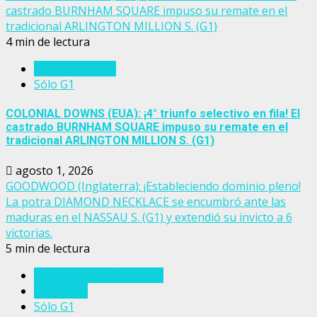
castrado BURNHAM SQUARE impuso su remate en el
tradicional ARLINGTON MILLION S. (G1)
4 min de lectura
Estados Unidos
Sólo G1
COLONIAL DOWNS (EUA): ¡4° triunfo selectivo en fila! El
castrado BURNHAM SQUARE impuso su remate en el
tradicional ARLINGTON MILLION S. (G1)
agosto 1, 2026
GOODWOOD (Inglaterra): ¡Estableciendo dominio pleno!
La potra DIAMOND NECKLACE se encumbró ante las
maduras en el NASSAU S. (G1) y extendió su invicto a 6
victorias.
5 min de lectura
Eventos del turf mundial
Inglaterra
Sólo G1