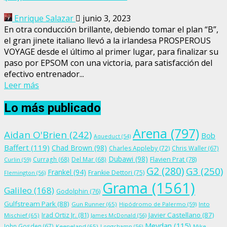
Enrique Salazar
junio 3, 2023
En otra conducción brillante, debiendo tomar el plan “B”,
el gran jinete italiano llevó a la irlandesa PROSPEROUS
VOYAGE desde el último al primer lugar, para finalizar su
paso por EPSOM con una victoria, para satisfacción del
efectivo entrenador...
Leer más
Lo más publicado
Arena
(797)
Aidan O'Brien
(242)
Bob
Aqueduct
(54)
Baffert
(119)
Chad Brown
(98)
Charles Appleby
(72)
Chris Waller
(67)
Dubawi
(98)
Flavien Prat
(78)
Curragh
(68)
Del Mar
(68)
Curlin
(59)
G2
(280)
G3
(250)
Frankel
(94)
Frankie Dettori
(75)
Flemington
(56)
Grama
(1561)
Galileo
(168)
Godolphin
(76)
Gulfstream Park
(88)
Gun Runner
(65)
Hipódromo de Palermo
(59)
Into
Irad Ortiz Jr.
(81)
Javier Castellano
(87)
Mischief
(65)
James McDonald
(56)
Meydan
(115)
John Gosden
(67)
Keeneland
(65)
Longchamp
(56)
Mike