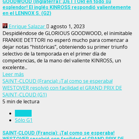
GOODWOOD (Inglaterra): ¡DETTORI en todo su
esplendor! El inglés KINROSS respondió valientemente
en el LENNOX S. (G2)
Enrique Salazar
agosto 1, 2023
Despidiéndose de GLORIOUS GOODWOOD, el inimitable
FRANKIE DETTORI no esperó mucho para comenzar a
dejar notas “históricas”, obteniendo su primer triunfo
selectivo de la temporada en el primer día de
competencias, de la mano del valiente KINROSS, un
excelente...
Leer más
SAINT-CLOUD (Francia): ¡Tal como se esperaba!
WESTOVER resolvió con facilidad el GRAND PRIX DE
SAINT-CLOUD (G1)
5 min de lectura
Francia
Sólo G1
SAINT-CLOUD (Francia): ¡Tal como se esperaba!
WESTOVER resolvió con facilidad el GRAND PRIX DE