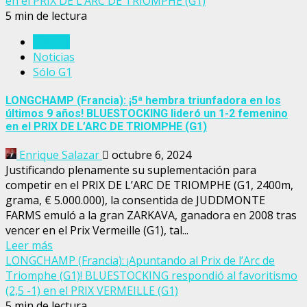
en el PRIX DE L’ARC DE TRIOMPHE (G1)
5 min de lectura
Francia
Noticias
Sólo G1
LONGCHAMP (Francia): ¡5ª hembra triunfadora en los
últimos 9 años! BLUESTOCKING lideró un 1-2 femenino
en el PRIX DE L’ARC DE TRIOMPHE (G1)
Enrique Salazar
octubre 6, 2024
Justificando plenamente su suplementación para
competir en el PRIX DE L’ARC DE TRIOMPHE (G1, 2400m,
grama, € 5.000.000), la consentida de JUDDMONTE
FARMS emuló a la gran ZARKAVA, ganadora en 2008 tras
vencer en el Prix Vermeille (G1), tal...
Leer más
LONGCHAMP (Francia): ¡Apuntando al Prix de l’Arc de
Triomphe (G1)! BLUESTOCKING respondió al favoritismo
(2,5 -1) en el PRIX VERMEILLE (G1)
5 min de lectura