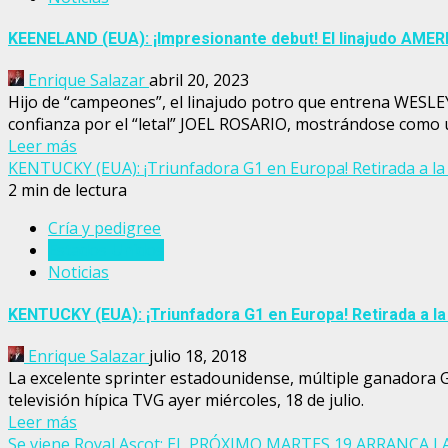
KEENELAND (EUA): ¡Impresionante debut! El linajudo AME
Enrique Salazar
abril 20, 2023
Hijo de “campeones”, el linajudo potro que entrena WES
confianza por el “letal” JOEL ROSARIO, mostrándose como
Leer más
KENTUCKY (EUA): ¡Triunfadora G1 en Europa! Retirada a l
2 min de lectura
Cría y pedigree
Estados Unidos
Noticias
KENTUCKY (EUA): ¡Triunfadora G1 en Europa! Retirada a l
Enrique Salazar
julio 18, 2018
La excelente sprinter estadounidense, múltiple ganadora G1
televisión hípica TVG ayer miércoles, 18 de julio.
Leer más
Se viene Royal Ascot: EL PRÓXIMO MARTES 19 ARRANCA