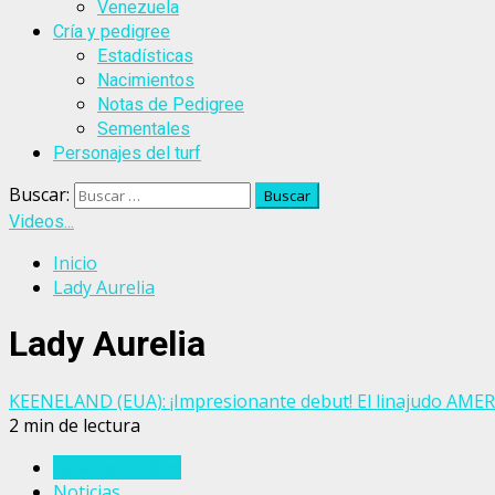
Venezuela
Cría y pedigree
Estadísticas
Nacimientos
Notas de Pedigree
Sementales
Personajes del turf
Buscar:
Videos...
Inicio
Lady Aurelia
Lady Aurelia
KEENELAND (EUA): ¡Impresionante debut! El linajudo AMER
2 min de lectura
Estados Unidos
Noticias