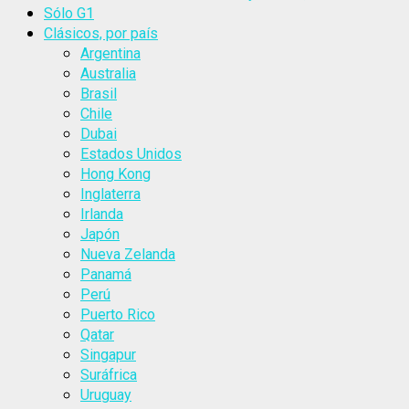
Sólo G1
Clásicos, por país
Argentina
Australia
Brasil
Chile
Dubai
Estados Unidos
Hong Kong
Inglaterra
Irlanda
Japón
Nueva Zelanda
Panamá
Perú
Puerto Rico
Qatar
Singapur
Suráfrica
Uruguay